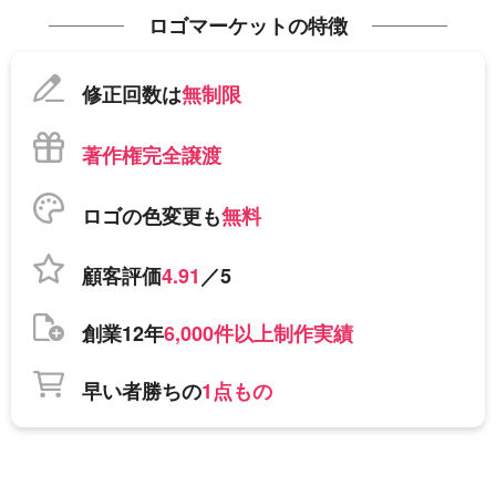
ロゴマーケットの特徴
修正回数は
無制限
著作権完全譲渡
ロゴの色変更も
無料
顧客評価
4.91
／5
創業12年
6,000件以上制作実績
早い者勝ちの
1点もの