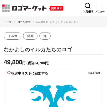
ロゴを探す
メニュー
トップ
ロゴを探す
No.41990「なかよしのイルカたち」
イルカ
笑顔
海
のロゴ
なかよしのイルカたち
49,800
円
(税込54,780円)
検討中リストに追加する
No.41990