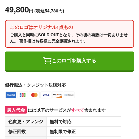
49,800
円
(税込54,780円)
このロゴはオリジナル1点もの
ご購入と同時にSOLD OUTとなり、その後の再販は一切ありませ
ん。 著作権はお客様に完全譲渡されます。
このロゴを購入する
銀行振込・クレジット決済対応
購入代金
には以下のサービスが
すべて
含まれます
色変更・アレンジ
無料
で対応
修正回数
無制限
で修正