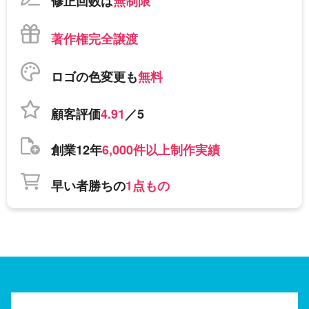
修正回数は
無制限
著作権完全譲渡
ロゴの色変更も
無料
顧客評価
4.91
／5
創業12年
6,000件以上制作実績
早い者勝ちの
1点もの