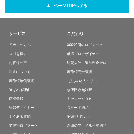
ページTOPへ戻る
サービス
こだわり
初めての方へ
30000個のロゴマーク
ロゴを探す
厳選プロデザイナー
お客様の声
明朗会計・追加料金ゼロ
料金について
著作権完全譲渡
著作権無償譲渡
1点ものオリジナル
選ばれる理由
修正回数無制限
商標登録
キャンセルＯＫ
登録デザイナー
スピード納品
よくある質問
実績1万件以上
業界別ロゴマーク
希望のファイル形式納品