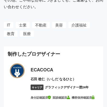
い合わせください。
IT
士業
不動産
美容
介護福祉
教育
医療
制作した
プロ
デザイナー
ECACOCA
石田 稔仁（いしだ なるひと）
グラフィックデザイナー歴24年
キャリア
身分証確認済
面談確認済
機密保持確認済