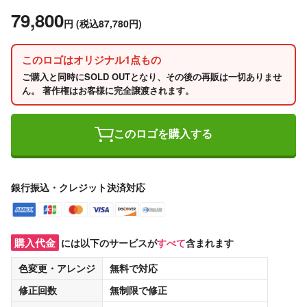
79,800
円
(税込87,780円)
このロゴはオリジナル1点もの
ご購入と同時にSOLD OUTとなり、その後の再販は一切ありませ
ん。 著作権はお客様に完全譲渡されます。
このロゴを購入する
銀行振込・クレジット決済対応
購入代金
には以下のサービスが
すべて
含まれます
色変更・アレンジ
無料
で対応
修正回数
無制限
で修正