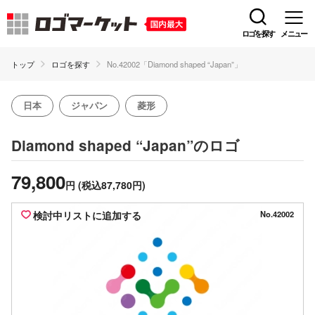
ロゴを探す
メニュー
トップ
ロゴを探す
No.42002「Diamond shaped “Japan”」
日本
ジャパン
菱形
のロゴ
Diamond shaped “Japan”
79,800
円
(税込87,780円)
検討中リストに追加する
No.42002