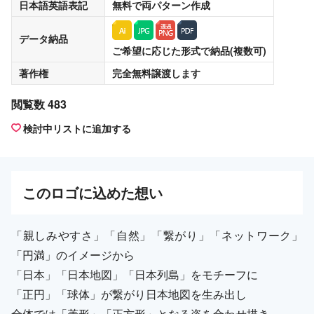
日本語英語表記
無料
で両パターン作成
データ納品
ご希望に応じた形式で納品(複数可)
著作権
完全無料譲渡
します
閲覧数 483
検討中リストに追加する
この
ロゴ
に込めた想い
「親しみやすさ」「自然」「繋がり」「ネットワーク」
「円満」のイメージから
「日本」「日本地図」「日本列島」をモチーフに
「正円」「球体」が繋がり日本地図を生み出し
全体では「菱形」「正方形」となる姿を合わせ描き