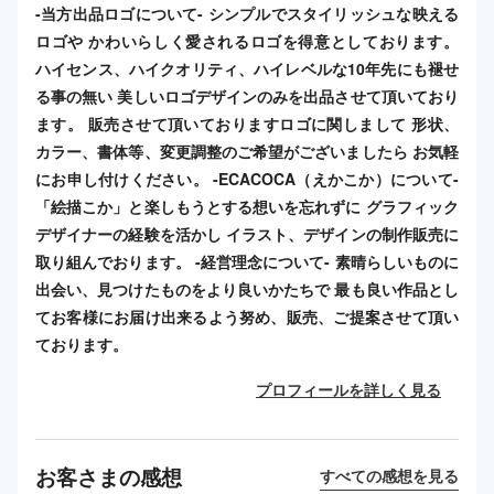
-当方出品ロゴについて- シンプルでスタイリッシュな映える
ロゴや かわいらしく愛されるロゴを得意としております。
ハイセンス、ハイクオリティ、ハイレベルな10年先にも褪せ
る事の無い 美しいロゴデザインのみを出品させて頂いており
ます。 販売させて頂いておりますロゴに関しまして 形状、
カラー、書体等、変更調整のご希望がございましたら お気軽
にお申し付けください。 -ECACOCA（えかこか）について-
「絵描こか」と楽しもうとする想いを忘れずに グラフィック
デザイナーの経験を活かし イラスト、デザインの制作販売に
取り組んでおります。 -経営理念について- 素晴らしいものに
出会い、見つけたものをより良いかたちで 最も良い作品とし
てお客様にお届け出来るよう努め、販売、ご提案させて頂い
ております。
プロフィールを詳しく見る
お客さまの感想
すべての感想を見る