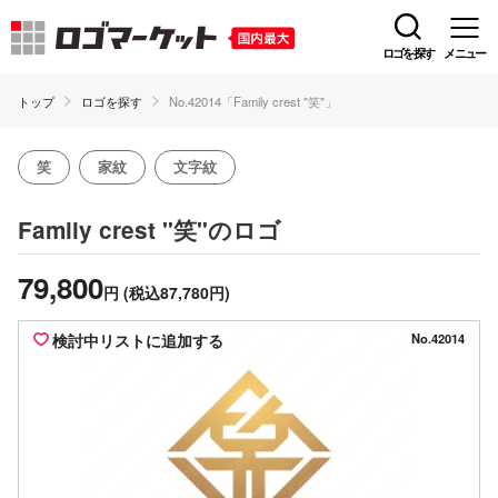
ロゴを探す
メニュー
トップ
ロゴを探す
No.42014「Family crest "笑"」
笑
家紋
文字紋
のロゴ
Family crest "笑"
79,800
円
(税込87,780円)
検討中リストに追加する
No.42014