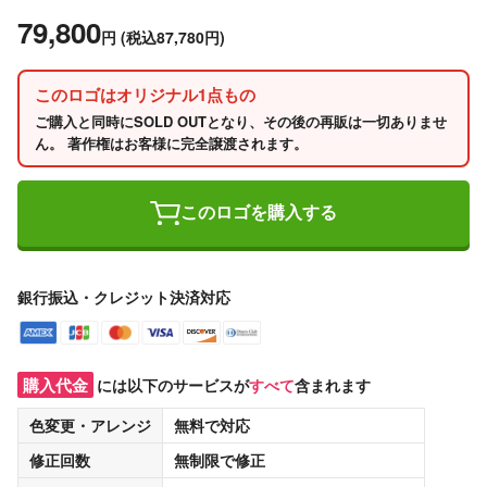
79,800
円
(税込87,780円)
このロゴはオリジナル1点もの
ご購入と同時にSOLD OUTとなり、その後の再販は一切ありませ
ん。 著作権はお客様に完全譲渡されます。
このロゴを購入する
銀行振込・クレジット決済対応
購入代金
には以下のサービスが
すべて
含まれます
色変更・アレンジ
無料
で対応
修正回数
無制限
で修正