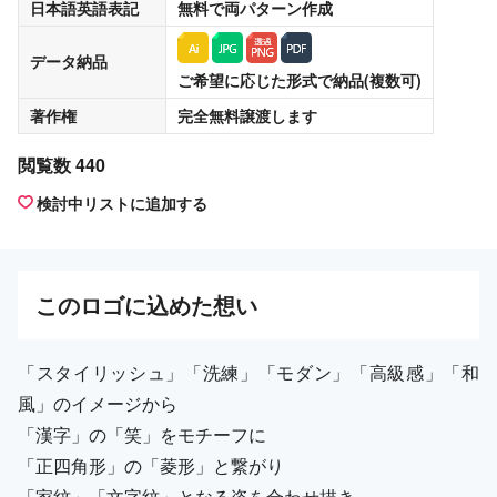
日本語英語表記
無料
で両パターン作成
データ納品
ご希望に応じた形式で納品(複数可)
著作権
完全無料譲渡
します
閲覧数 440
検討中リストに追加する
この
ロゴ
に込めた想い
「スタイリッシュ」「洗練」「モダン」「高級感」「和
風」のイメージから
「漢字」の「笑」をモチーフに
「正四角形」の「菱形」と繋がり
「家紋」「文字紋」となる姿を合わせ描き