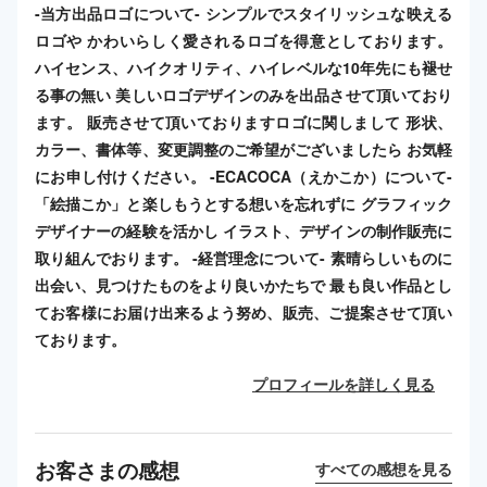
-当方出品ロゴについて- シンプルでスタイリッシュな映える
ロゴや かわいらしく愛されるロゴを得意としております。
ハイセンス、ハイクオリティ、ハイレベルな10年先にも褪せ
る事の無い 美しいロゴデザインのみを出品させて頂いており
ます。 販売させて頂いておりますロゴに関しまして 形状、
カラー、書体等、変更調整のご希望がございましたら お気軽
にお申し付けください。 -ECACOCA（えかこか）について-
「絵描こか」と楽しもうとする想いを忘れずに グラフィック
デザイナーの経験を活かし イラスト、デザインの制作販売に
取り組んでおります。 -経営理念について- 素晴らしいものに
出会い、見つけたものをより良いかたちで 最も良い作品とし
てお客様にお届け出来るよう努め、販売、ご提案させて頂い
ております。
プロフィールを詳しく見る
お客さまの感想
すべての感想を見る