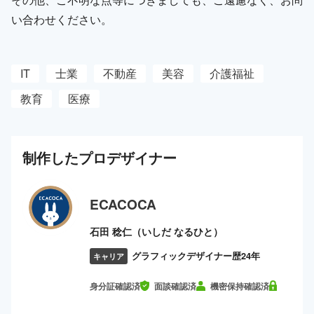
い合わせください。
IT
士業
不動産
美容
介護福祉
教育
医療
制作した
プロ
デザイナー
ECACOCA
石田 稔仁（いしだ なるひと）
グラフィックデザイナー歴24年
キャリア
身分証確認済
面談確認済
機密保持確認済