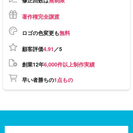
修正回数は
無制限
著作権完全譲渡
ロゴの色変更も
無料
顧客評価
4.91
／5
創業12年
6,000件以上制作実績
早い者勝ちの
1点もの