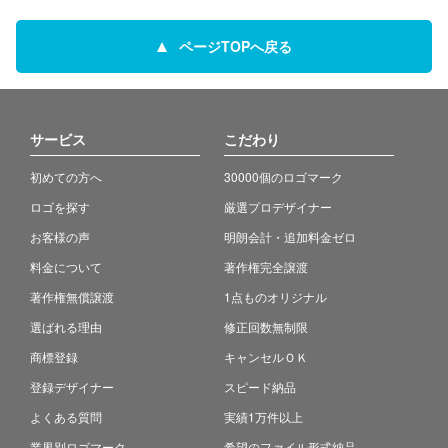
ページTOPへ戻る
サービス
こだわり
初めての方へ
30000個のロゴマーク
ロゴを探す
厳選プロデザイナー
お客様の声
明朗会計・追加料金ゼロ
料金について
著作権完全譲渡
著作権無償譲渡
1点ものオリジナル
選ばれる理由
修正回数無制限
商標登録
キャンセルＯＫ
登録デザイナー
スピード納品
よくある質問
実績1万件以上
業界別ロゴマーク
希望のファイル形式納品