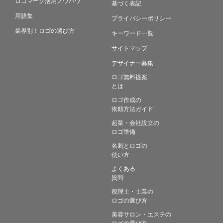
ロゴマーク活用ノウハウ
基づく表記
用語集
プライバシーポリシー
業界別！ロゴの選び方
キーワード一覧
サイトマップ
デザイナー募集
ロゴ無料提案
とは
ロゴ作成の
依頼方法ガイド
起業・会社設立の
ロゴ準備
名刺とロゴの
使い方
よくある
質問
税理士・士業の
ロゴの選び方
美容サロン・エステの
ロゴの選び方