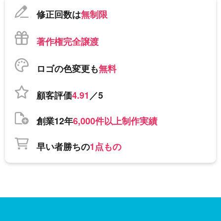
修正回数は
無制限
著作権完全譲渡
ロゴの色変更も
無料
顧客評価
4.91
／5
創業12年
6,000件以上制作実績
早い者勝ちの
1点もの