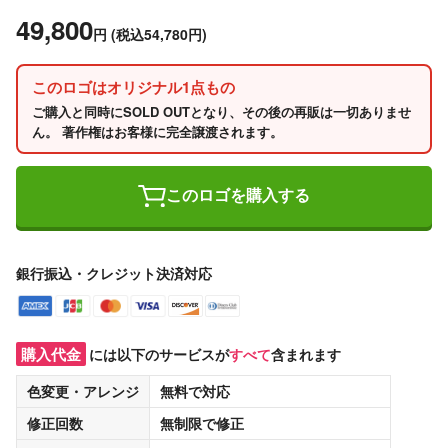
49,800
円
(税込54,780円)
このロゴはオリジナル1点もの
ご購入と同時にSOLD OUTとなり、その後の再販は一切ありませ
ん。 著作権はお客様に完全譲渡されます。
このロゴを購入する
銀行振込・クレジット決済対応
購入代金
には以下のサービスが
すべて
含まれます
色変更・アレンジ
無料
で対応
修正回数
無制限
で修正