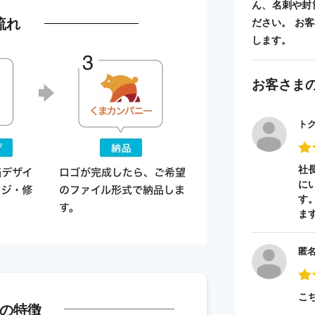
ん、名刺や封
流れ
ださい。 お
します。
お客さま
ト
社
に
す
ま
匿
こ
の特徴