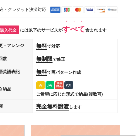
込・クレジット決済対応
すべて
購入代金
には以下のサービスが
含まれます
無料
更・アレンジ
で対応
無制限
回数
で修正
無料
語英語表記
で両パターン作成
タ納品
ご希望に応じた形式で納品(複数可)
完全無料譲渡
権
します