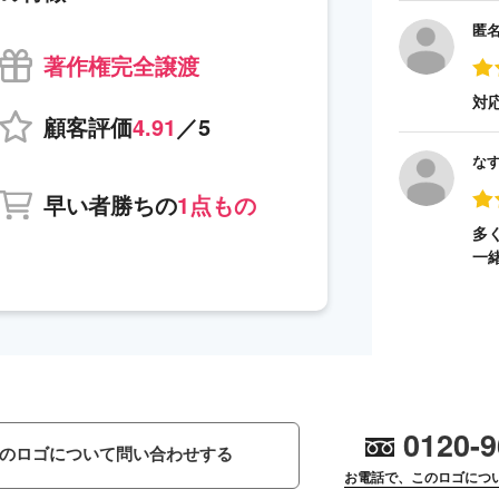
匿
著作権完全譲渡
対
顧客評価
4.91
／5
な
早い者勝ちの
1点もの
多
一
0120-9
のロゴについて問い合わせする
お電話で、このロゴにつ