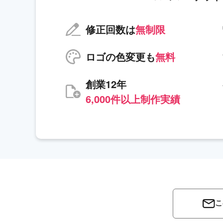
修正回数は
無制限
ロゴの色変更も
無料
創業12年
6,000件以上制作実績
こ