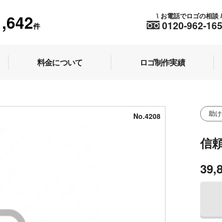
1,642
お電話でロゴの相談
\
0120-962-16
件
料金について
ロゴ制作実績
助け
No.4208
信
39,