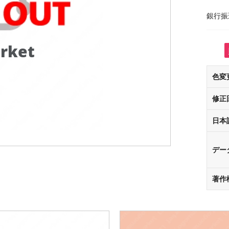
銀行振
rket
色変
修正
日本
デー
著作