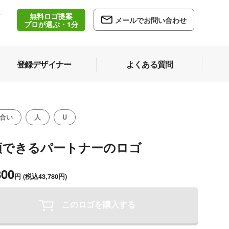
無料ロゴ提案
/
メールでお問い合わせ
5
プロが選ぶ・1分
登録デザイナー
よくある質問
合い
人
U
頼できるパートナーのロゴ
800
円
(税込43,780円)
このロゴを購入する