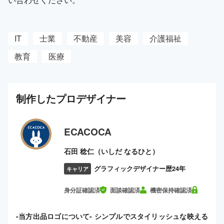
IT
士業
不動産
美容
介護福祉
教育
医療
制作した
プロ
デザイナー
ECACOCA
石田 稔仁（いしだ なるひと）
グラフィックデザイナー歴24年
キャリア
身分証確認済
面談確認済
機密保持確認済
-当方出品ロゴについて- シンプルでスタイリッシュな映える