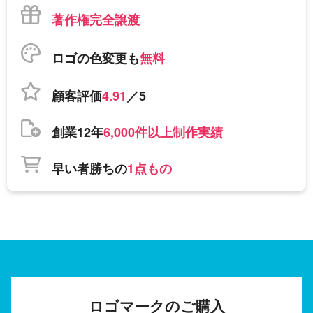
著作権完全譲渡
ロゴの色変更も
無料
顧客評価
4.91
／5
創業12年
6,000件以上制作実績
早い者勝ちの
1点もの
ロゴマークのご購入