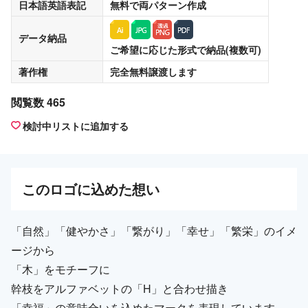
日本語英語表記
無料
で両パターン作成
データ納品
ご希望に応じた形式で納品(複数可)
著作権
完全無料譲渡
します
閲覧数 465
検討中リストに追加する
この
ロゴ
に込めた想い
「自然」「健やかさ」「繋がり」「幸せ」「繁栄」のイメ
ージから
「木」をモチーフに
幹枝をアルファベットの「H」と合わせ描き
「幸福」の意味合いを込めたマークを表現しています。