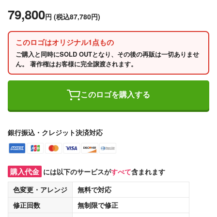
79,800
円
(税込87,780円)
このロゴはオリジナル1点もの
ご購入と同時にSOLD OUTとなり、その後の再販は一切ありませ
ん。 著作権はお客様に完全譲渡されます。
このロゴを購入する
銀行振込・クレジット決済対応
購入代金
には以下のサービスが
すべて
含まれます
色変更・アレンジ
無料
で対応
修正回数
無制限
で修正