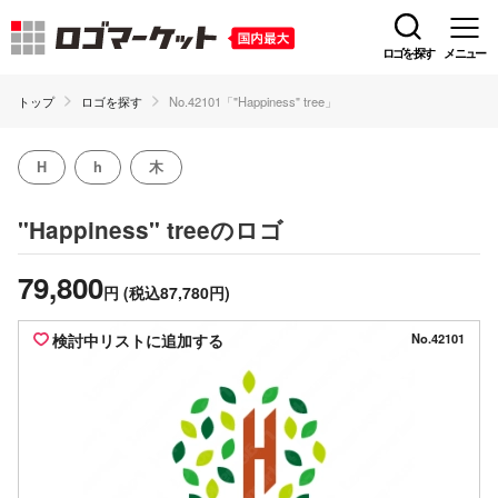
ロゴを探す
メニュー
トップ
ロゴを探す
No.42101「"Happiness" tree」
H
h
木
のロゴ
"Happiness" tree
79,800
円
(税込87,780円)
検討中リストに追加する
No.42101