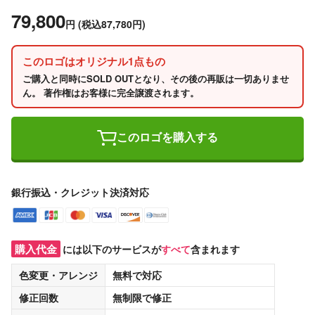
79,800
円
(税込87,780円)
このロゴはオリジナル1点もの
ご購入と同時にSOLD OUTとなり、その後の再販は一切ありませ
ん。 著作権はお客様に完全譲渡されます。
このロゴを購入する
銀行振込・クレジット決済対応
購入代金
には以下のサービスが
すべて
含まれます
色変更・アレンジ
無料
で対応
修正回数
無制限
で修正