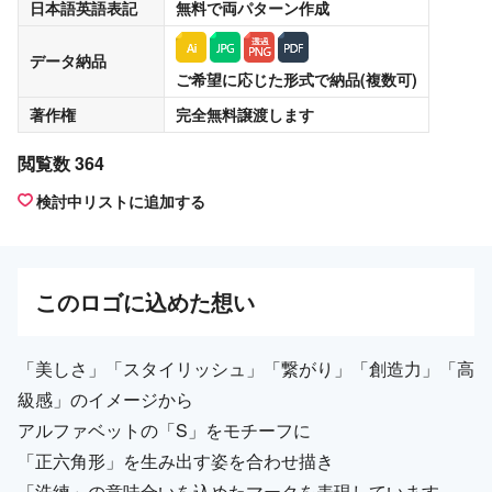
日本語英語表記
無料
で両パターン作成
データ納品
ご希望に応じた形式で納品(複数可)
著作権
完全無料譲渡
します
閲覧数 364
検討中リストに追加する
この
ロゴ
に込めた想い
「美しさ」「スタイリッシュ」「繋がり」「創造力」「高
級感」のイメージから
アルファベットの「S」をモチーフに
「正六角形」を生み出す姿を合わせ描き
「洗練」の意味合いを込めたマークを表現しています。