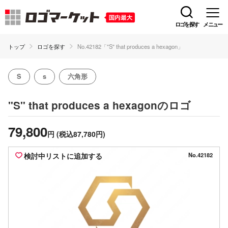
ロゴを探す
メニュー
トップ
ロゴを探す
No.42182「"S" that produces a hexagon」
S
s
六角形
のロゴ
"S" that produces a hexagon
79,800
円
(税込87,780円)
検討中リストに追加する
No.42182