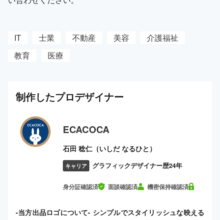
IT
士業
不動産
美容
介護福祉
教育
医療
制作した
プロ
デザイナー
ECACOCA
石田 稔仁（いしだ なるひと）
グラフィックデザイナー歴24年
キャリア
身分証確認済
面談確認済
機密保持確認済
-当方出品ロゴについて- シンプルでスタイリッシュな映える