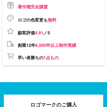
著作権完全譲渡
ロゴの色変更も
無料
顧客評価
4.91
／5
創業12年
6,000件以上制作実績
早い者勝ちの
1点もの
ロゴマークのご購入