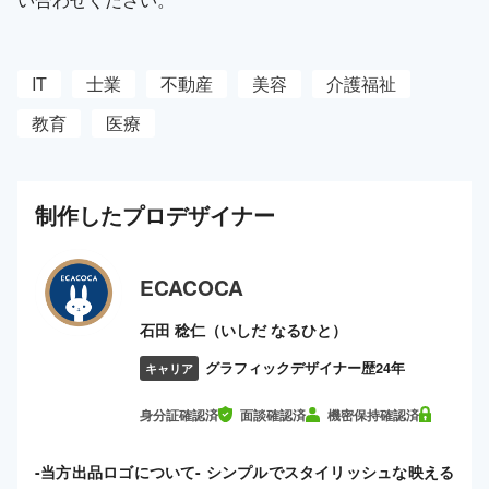
IT
士業
不動産
美容
介護福祉
教育
医療
制作した
プロ
デザイナー
ECACOCA
石田 稔仁（いしだ なるひと）
グラフィックデザイナー歴24年
キャリア
身分証確認済
面談確認済
機密保持確認済
-当方出品ロゴについて- シンプルでスタイリッシュな映える