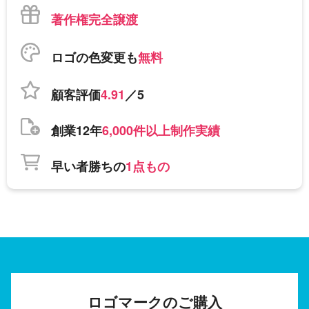
著作権完全譲渡
ロゴの色変更も
無料
顧客評価
4.91
／5
創業12年
6,000件以上制作実績
早い者勝ちの
1点もの
ロゴマークのご購入