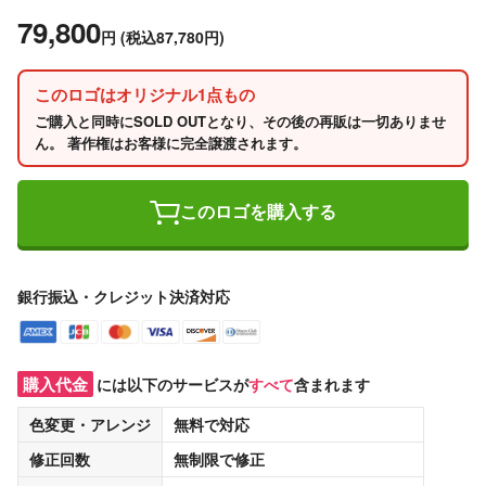
79,800
円
(税込87,780円)
このロゴはオリジナル1点もの
ご購入と同時にSOLD OUTとなり、その後の再販は一切ありませ
ん。 著作権はお客様に完全譲渡されます。
このロゴを購入する
銀行振込・クレジット決済対応
購入代金
には以下のサービスが
すべて
含まれます
色変更・アレンジ
無料
で対応
修正回数
無制限
で修正