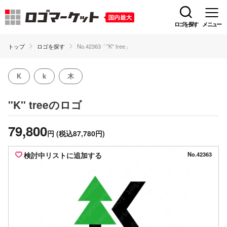
ロゴを探す
メニュー
トップ
ロゴを探す
No.42363「"K" tree」
K
k
木
のロゴ
"K" tree
79,800
円
(税込87,780円)
検討中リストに追加する
No.42363