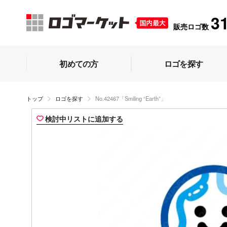
3
販売ロゴ数
初めての方
ロゴを探す
トップ
ロゴを探す
No.42467「Smiling “Earth”」
検討中リストに追加する