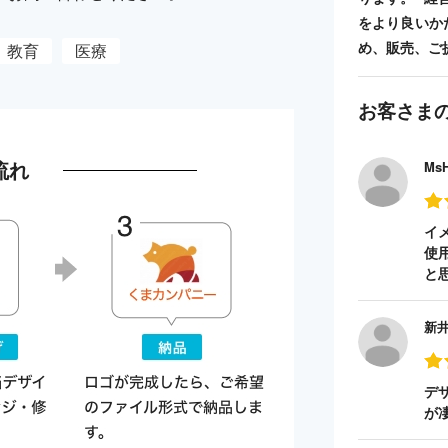
をより良いか
め、販売、ご
教育
医療
お客さま
流れ
Ms
イ
使
と
新
デ
が