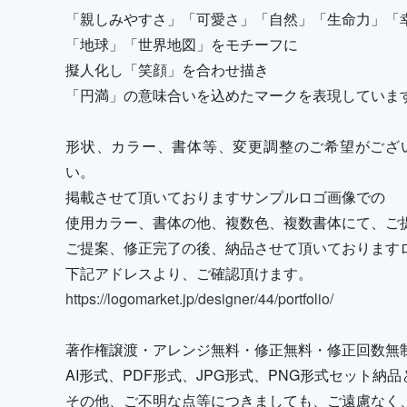
「親しみやすさ」「可愛さ」「自然」「生命力」「
「地球」「世界地図」をモチーフに
擬人化し「笑顔」を合わせ描き
「円満」の意味合いを込めたマークを表現していま
形状、カラー、書体等、変更調整のご希望がござ
い。
掲載させて頂いておりますサンプルロゴ画像での
使用カラー、書体の他、複数色、複数書体にて、ご
ご提案、修正完了の後、納品させて頂いております
下記アドレスより、ご確認頂けます。
https://logomarket.jp/designer/44/portfolio/
著作権譲渡・アレンジ無料・修正無料・修正回数無
AI形式、PDF形式、JPG形式、PNG形式セット
その他、ご不明な点等につきましても、ご遠慮なく