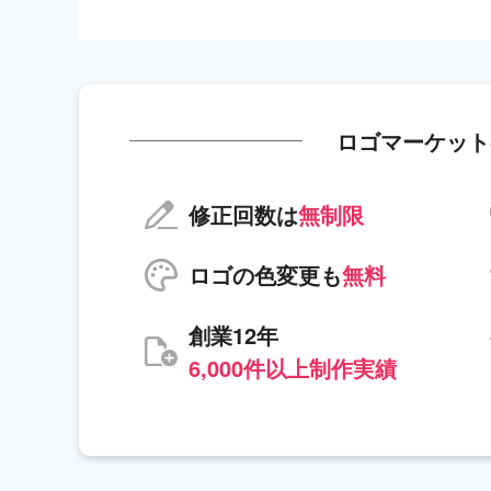
ロゴマーケット
修正回数は
無制限
ロゴの色変更も
無料
創業12年
6,000件以上制作実績