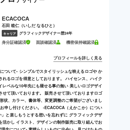
ECACOCA
石田 稔仁（いしだ なるひと）
グラフィックデザイナー歴24年
キャリア
身分証確認済
面談確認済
機密保持確認済
プロフィールを詳しく見る
ゴについて- シンプルでスタイリッシュな映えるロゴや か
されるロゴを得意としております。 ハイセンス、ハイク
イレベルな10年先にも褪せる事の無い 美しいロゴデザイ
させて頂いております。 販売させて頂いておりますロゴ
 形状、カラー、書体等、変更調整のご希望がございまし
お申し付けください。 -ECACOCA（えかこか）につい
こか」と楽しもうとする想いを忘れずに グラフィックデザ
を活かし イラスト、デザインの制作販売に取り組んでお
経営理念について- 素晴らしいものに出会い、見つけたもの