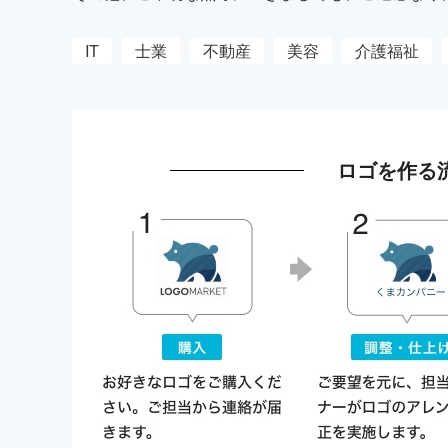
IT
士業
不動産
美容
介護福祉
ロゴを作る