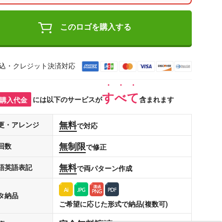
このロゴを購入する
込・クレジット決済対応
すべて
購入代金
には以下のサービスが
含まれます
無料
更・アレンジ
で対応
無制限
回数
で修正
無料
語英語表記
で両パターン作成
タ納品
ご希望に応じた形式で納品(複数可)