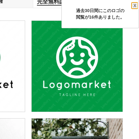
完全無料譲渡
権
します
X
過去30日間にこのロゴの
閲覧が16件ありました。