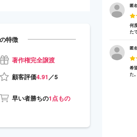
匿
何
た
の特徴
匿
著作権完全譲渡
希
た
顧客評価
4.91
／5
早い者勝ちの
1点もの