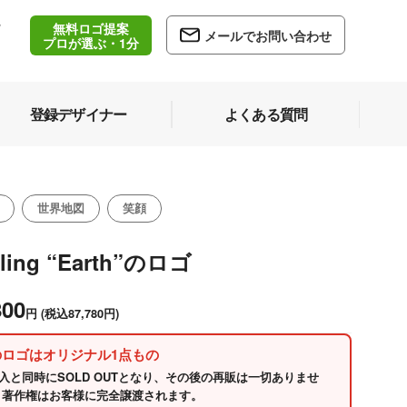
無料ロゴ提案
/
メールでお問い合わせ
5
プロが選ぶ・1分
登録デザイナー
よくある質問
世界地図
笑顔
ling “Earth”のロゴ
800
円
(税込87,780円)
のロゴはオリジナル1点もの
入と同時にSOLD OUTとなり、その後の再販は一切ありませ
 著作権はお客様に完全譲渡されます。