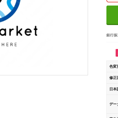
銀行振
色変
修正
日本
デー