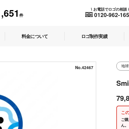
1,651
お電話でロゴの相談
\
0120-962-16
件
料金について
ロゴ制作実績
地球
No.42467
Smi
79,
こ
ご購
ん。