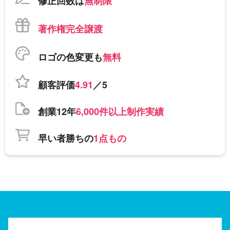
修正回数は
無制限
著作権完全譲渡
ロゴの色変更も
無料
顧客評価
4.91
／5
創業12年
6,000件以上制作実績
早い者勝ちの
1点もの