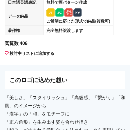
日本語英語表記
無料
で両パターン作成
データ納品
ご希望に応じた形式で納品(複数可)
著作権
完全無料譲渡
します
閲覧数 408
検討中リストに追加する
この
ロゴ
に込めた想い
「美しさ」「スタイリッシュ」「高級感」「繋がり」「和
風」のイメージから
「漢字」の「和」をモチーフに
「正六角形」を生み出す姿を合わせ描き
「和み」が生まれる意味合いを込めたマークを表現してい