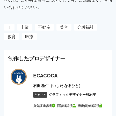
い合わせください。
IT
士業
不動産
美容
介護福祉
教育
医療
制作した
プロ
デザイナー
ECACOCA
石田 稔仁（いしだ なるひと）
グラフィックデザイナー歴24年
キャリア
身分証確認済
面談確認済
機密保持確認済