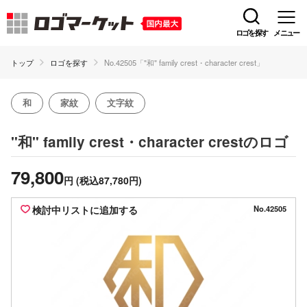
ロゴを探す
メニュー
トップ
ロゴを探す
No.42505「"和" family crest・character crest」
和
家紋
文字紋
のロゴ
"和" family crest・character crest
79,800
円
(税込87,780円)
検討中リストに追加する
No.42505