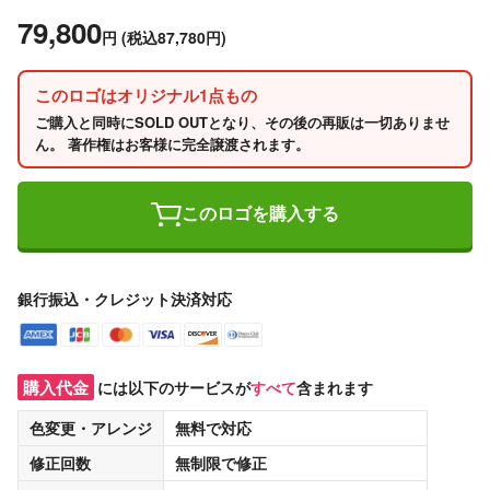
79,800
円
(税込87,780円)
このロゴはオリジナル1点もの
ご購入と同時にSOLD OUTとなり、その後の再販は一切ありませ
ん。 著作権はお客様に完全譲渡されます。
このロゴを購入する
銀行振込・クレジット決済対応
購入代金
には以下のサービスが
すべて
含まれます
色変更・アレンジ
無料
で対応
修正回数
無制限
で修正