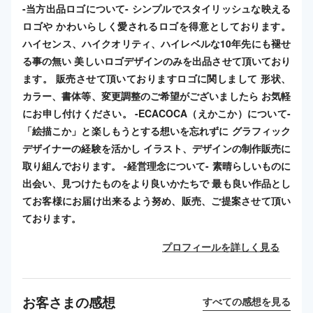
-当方出品ロゴについて- シンプルでスタイリッシュな映える
ロゴや かわいらしく愛されるロゴを得意としております。
ハイセンス、ハイクオリティ、ハイレベルな10年先にも褪せ
る事の無い 美しいロゴデザインのみを出品させて頂いており
ます。 販売させて頂いておりますロゴに関しまして 形状、
カラー、書体等、変更調整のご希望がございましたら お気軽
にお申し付けください。 -ECACOCA（えかこか）について-
「絵描こか」と楽しもうとする想いを忘れずに グラフィック
デザイナーの経験を活かし イラスト、デザインの制作販売に
取り組んでおります。 -経営理念について- 素晴らしいものに
出会い、見つけたものをより良いかたちで 最も良い作品とし
てお客様にお届け出来るよう努め、販売、ご提案させて頂い
ております。
プロフィールを詳しく見る
お客さまの感想
すべての感想を見る