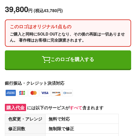
39,800
円
(税込43,780円)
このロゴはオリジナル1点もの
ご購入と同時にSOLD OUTとなり、その後の再販は一切ありませ
ん。 著作権はお客様に完全譲渡されます。
このロゴを購入する
銀行振込・クレジット決済対応
購入代金
には以下のサービスが
すべて
含まれます
色変更・アレンジ
無料
で対応
修正回数
無制限
で修正