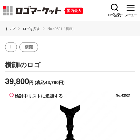
ロゴを探す
メニュー
トップ
ロゴを探す
No.42521「横顔I」
I
横顔
のロゴ
横顔I
39,800
円
(税込43,780円)
検討中リストに追加する
No.42521