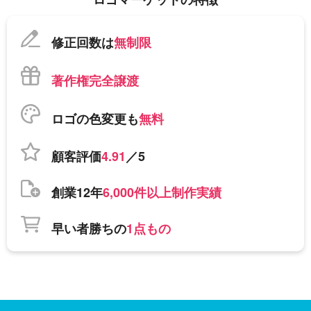
修正回数は
無制限
著作権完全譲渡
ロゴの色変更も
無料
顧客評価
4.91
／5
創業12年
6,000件以上制作実績
早い者勝ちの
1点もの