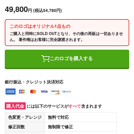
49,800
円
(税込54,780円)
このロゴはオリジナル1点もの
ご購入と同時にSOLD OUTとなり、その後の再販は一切ありませ
ん。 著作権はお客様に完全譲渡されます。
このロゴを購入する
銀行振込・クレジット決済対応
購入代金
には以下のサービスが
すべて
含まれます
色変更・アレンジ
無料
で対応
修正回数
無制限
で修正