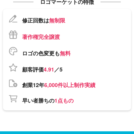
ロゴマーケットの特徴
修正回数は
無制限
著作権完全譲渡
ロゴの色変更も
無料
顧客評価
4.91
／5
創業12年
6,000件以上制作実績
早い者勝ちの
1点もの