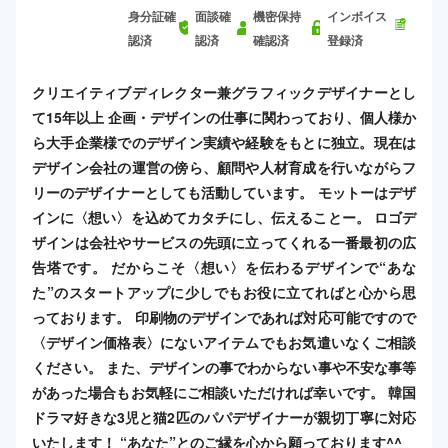
身分証確
面談確
機密保持
インボイス
認済
認済
確認済
登録済
クリエイティブディレクター兼グラフィックデザイナーとし
て15年以上 企画・デザインの仕事に関わっており、個人様か
ら大手企業様でのデザイン実績や経験をもとに独立。現在は
デザイン会社の運営の傍ら、顧問や人材育成を行いながらフ
リーのデザイナーとしても活動しています。 モットーはデザ
インに〈想い〉を込めてカタチにし、伝えることー。 ロゴデ
ザインは会社やサービスの先頭に立ってくれる一番最初の広
告塔です。 だからこそ〈想い〉を伝わるデザインで“あな
た”のスタートアップに少しでもお役に立てればと心から思
っております。 印刷物のデザインであれば対応可能ですので
〈デザイン価格表〉にないアイテムでもお気遣いなくご相談
ください。 また、デザインの事でわからない事や不安な事等
があった場合もお気軽にご相談いただければ幸いです。 韓国
ドラマ好きな3児と猫2匹のパパデザイナーが親切丁寧に対応
いたします！ “あなた”とのご縁を心から願っております^^