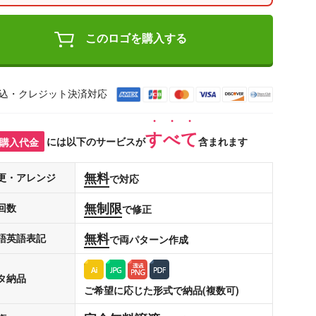
このロゴを購入する
込・クレジット決済対応
すべて
購入代金
には以下のサービスが
含まれます
無料
更・アレンジ
で対応
無制限
回数
で修正
無料
語英語表記
で両パターン作成
タ納品
ご希望に応じた形式で納品(複数可)