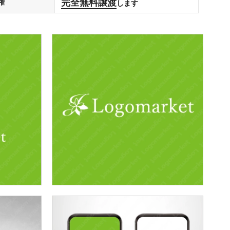
完全無料譲渡
権
します