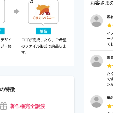
お客さま
匿
イ
ー
て
匿
た
で
ン
の特徴
匿
著作権完全譲渡