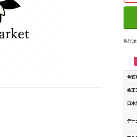
銀行振
色変
修正
日本
デー