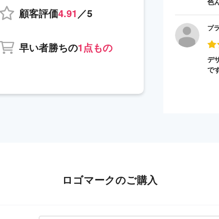
色
顧客評価
4.91
／5
プ
早い者勝ちの
1点もの
デ
で
ロゴマークのご購入