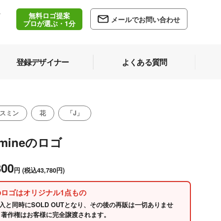
無料ロゴ提案
/
メールでお問い合わせ
5
プロが選ぶ・1分
登録デザイナー
よくある質問
スミン
花
「J」
smineのロゴ
800
円
(税込43,780円)
のロゴはオリジナル1点もの
入と同時にSOLD OUTとなり、その後の再販は一切ありませ
 著作権はお客様に完全譲渡されます。