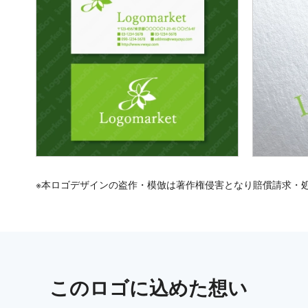
※本ロゴデザインの盗作・模倣は著作権侵害となり賠償請求・
この
ロゴ
に込めた想い