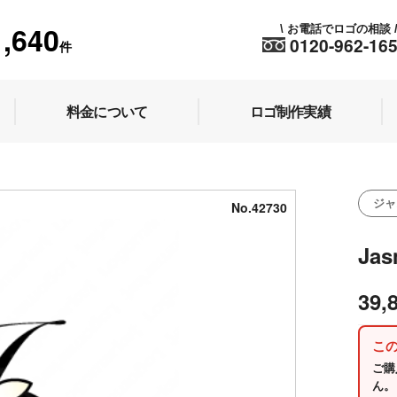
1,640
お電話でロゴの相談
\
0120-962-16
件
料金について
ロゴ制作実績
ジャ
No.42730
Ja
39,
こ
ご購
ん。