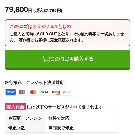
79,800
円
(税込87,780円)
このロゴはオリジナル1点もの
ご購入と同時にSOLD OUTとなり、その後の再販は一切ありませ
ん。 著作権はお客様に完全譲渡されます。
このロゴを購入する
銀行振込・クレジット決済対応
購入代金
には以下のサービスが
すべて
含まれます
色変更・アレンジ
無料
で対応
修正回数
無制限
で修正