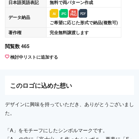
日本語英語表記
無料
で両パターン作成
データ納品
ご希望に応じた形式で納品(複数可)
著作権
完全無料譲渡
します
閲覧数 465
検討中リストに追加する
この
ロゴ
に込めた想い
デザインに興味を持っていただき、ありがとうございまし
た。
「A」をモチーフにしたシンボルマークです。
「A」の中に「富士山」を作ったシンボル。要素に「F」