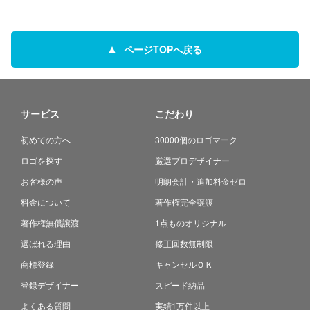
ページTOPへ戻る
サービス
こだわり
初めての方へ
30000個のロゴマーク
ロゴを探す
厳選プロデザイナー
お客様の声
明朗会計・追加料金ゼロ
料金について
著作権完全譲渡
著作権無償譲渡
1点ものオリジナル
選ばれる理由
修正回数無制限
商標登録
キャンセルＯＫ
登録デザイナー
スピード納品
よくある質問
実績1万件以上