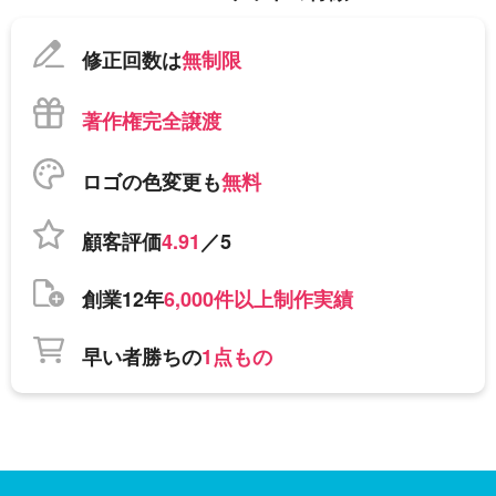
修正回数は
無制限
著作権完全譲渡
ロゴの色変更も
無料
顧客評価
4.91
／5
創業12年
6,000件以上制作実績
早い者勝ちの
1点もの