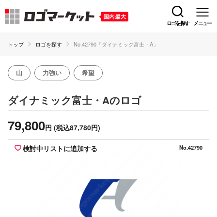
ロゴを探す
メニュー
トップ
ロゴを探す
No.42790「ダイナミック富士・A」
山
力強い
希望
のロゴ
ダイナミック富士・A
79,800
円
(税込87,780円)
検討中リストに追加する
No.42790