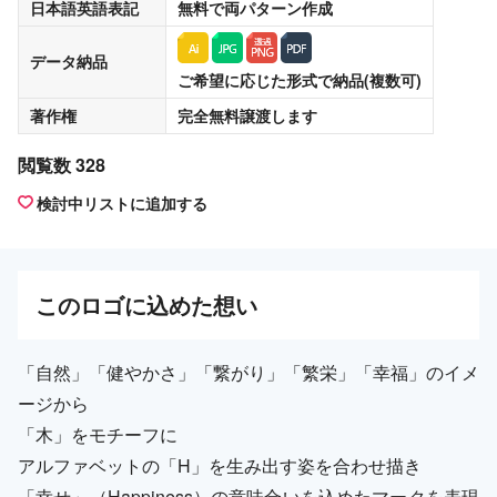
日本語英語表記
無料
で両パターン作成
データ納品
ご希望に応じた形式で納品(複数可)
著作権
完全無料譲渡
します
閲覧数 328
検討中リストに追加する
この
ロゴ
に込めた想い
「自然」「健やかさ」「繋がり」「繁栄」「幸福」のイメ
ージから
「木」をモチーフに
アルファベットの「H」を生み出す姿を合わせ描き
「幸せ」（Happiness）の意味合いを込めたマークを表現