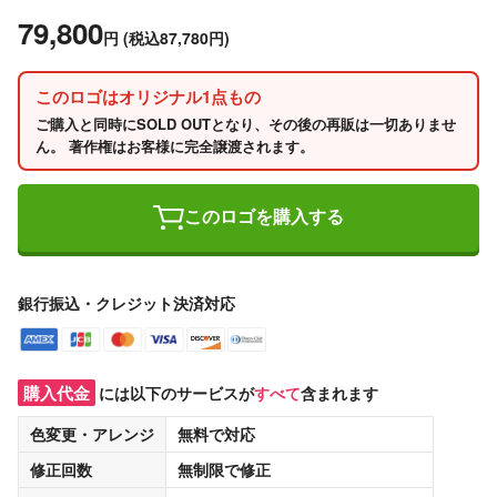
79,800
円
(税込87,780円)
このロゴはオリジナル1点もの
ご購入と同時にSOLD OUTとなり、その後の再販は一切ありませ
ん。 著作権はお客様に完全譲渡されます。
このロゴを購入する
銀行振込・クレジット決済対応
購入代金
には以下のサービスが
すべて
含まれます
色変更・アレンジ
無料
で対応
修正回数
無制限
で修正