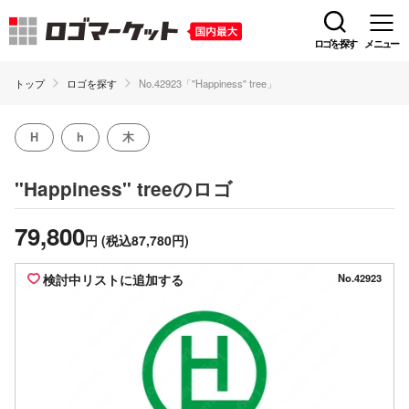
ロゴを探す
メニュー
トップ
ロゴを探す
No.42923「"Happiness" tree」
H
h
木
のロゴ
"Happiness" tree
79,800
円
(税込87,780円)
検討中リストに追加する
No.42923