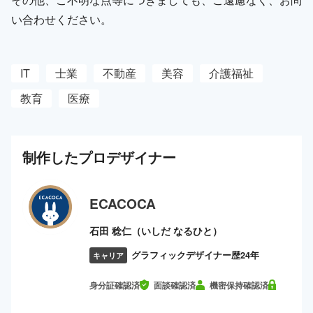
い合わせください。
IT
士業
不動産
美容
介護福祉
教育
医療
制作した
プロ
デザイナー
ECACOCA
石田 稔仁（いしだ なるひと）
グラフィックデザイナー歴24年
キャリア
身分証確認済
面談確認済
機密保持確認済