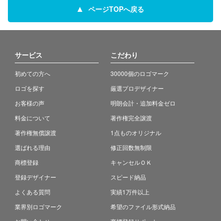
ページTOPへ戻る
サービス
こだわり
初めての方へ
30000個のロゴマーク
ロゴを探す
厳選プロデザイナー
お客様の声
明朗会計・追加料金ゼロ
料金について
著作権完全譲渡
著作権無償譲渡
1点ものオリジナル
選ばれる理由
修正回数無制限
商標登録
キャンセルＯＫ
登録デザイナー
スピード納品
よくある質問
実績1万件以上
業界別ロゴマーク
希望のファイル形式納品