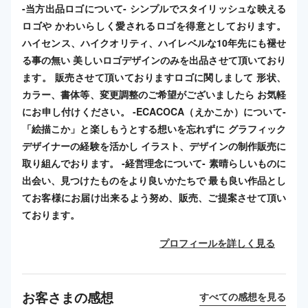
-当方出品ロゴについて- シンプルでスタイリッシュな映える
ロゴや かわいらしく愛されるロゴを得意としております。
ハイセンス、ハイクオリティ、ハイレベルな10年先にも褪せ
る事の無い 美しいロゴデザインのみを出品させて頂いており
ます。 販売させて頂いておりますロゴに関しまして 形状、
カラー、書体等、変更調整のご希望がございましたら お気軽
にお申し付けください。 -ECACOCA（えかこか）について-
「絵描こか」と楽しもうとする想いを忘れずに グラフィック
デザイナーの経験を活かし イラスト、デザインの制作販売に
取り組んでおります。 -経営理念について- 素晴らしいものに
出会い、見つけたものをより良いかたちで 最も良い作品とし
てお客様にお届け出来るよう努め、販売、ご提案させて頂い
ております。
プロフィールを詳しく見る
お客さまの感想
すべての感想を見る