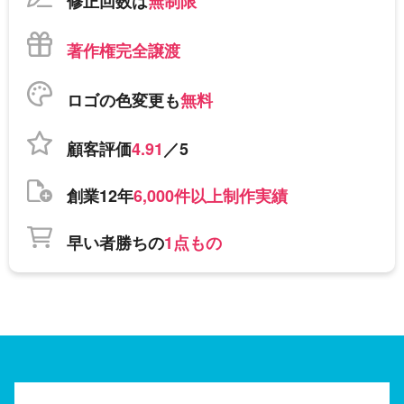
修正回数は
無制限
著作権完全譲渡
ロゴの色変更も
無料
顧客評価
4.91
／5
創業12年
6,000件以上制作実績
早い者勝ちの
1点もの