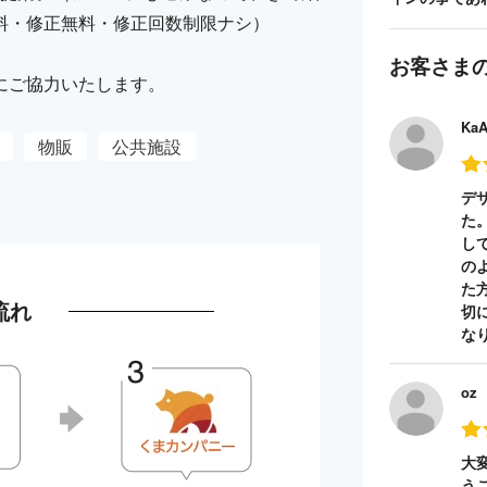
料・修正無料・修正回数制限ナシ）
お客さま
にご協力いたします。
Ka
物販
公共施設
デ
た
し
の
た
流れ
切
な
oz
大
う