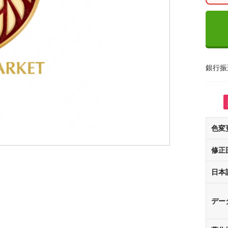
銀行振
色変
修正
日本
デー