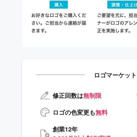
ロゴマーケット
修正回数は
無制限
ロゴの色変更も
無料
創業12年