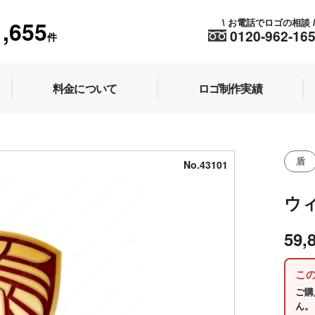
1,655
お電話でロゴの相談
\
0120-962-16
件
料金について
ロゴ制作実績
盾
No.43101
ウ
59,
こ
ご購
ん。