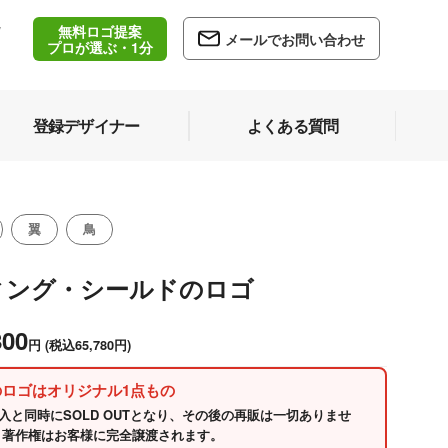
無料ロゴ提案
/
メールでお問い合わせ
5
プロが選ぶ・1分
登録デザイナー
よくある質問
翼
鳥
ィング・シールドのロゴ
800
円
(税込65,780円)
のロゴはオリジナル1点もの
入と同時にSOLD OUTとなり、その後の再販は一切ありませ
 著作権はお客様に完全譲渡されます。