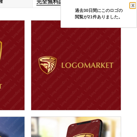
完全無料譲渡
権
します
X
過去30日間にこのロゴの
閲覧が21件ありました。