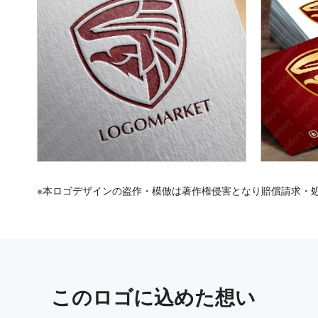
※本ロゴデザインの盗作・模倣は著作権侵害となり賠償請求・
この
ロゴ
に込めた想い