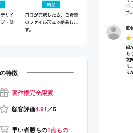
ロ
す
匿
細
も
玄
り
の特徴
り
著作権完全譲渡
顧客評価
4.91
／5
早い者勝ちの
1点もの