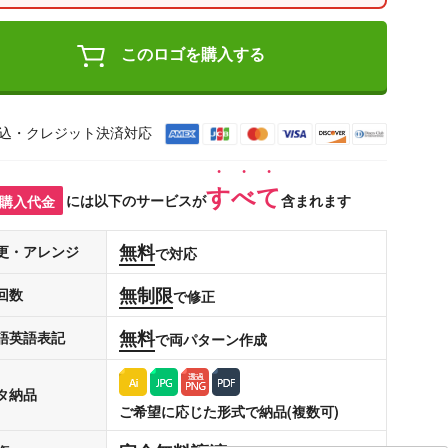
このロゴを購入する
込・クレジット決済対応
すべて
購入代金
には以下のサービスが
含まれます
無料
更・アレンジ
で対応
無制限
回数
で修正
無料
語英語表記
で両パターン作成
タ納品
ご希望に応じた形式で納品(複数可)