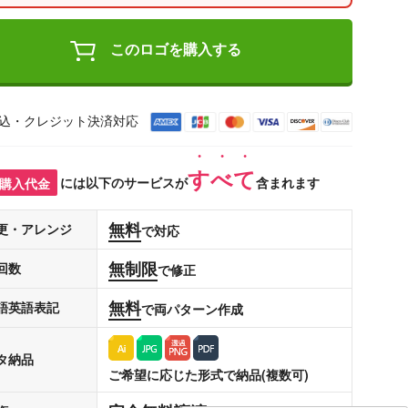
このロゴを購入する
込・クレジット決済対応
すべて
購入代金
には以下のサービスが
含まれます
無料
更・アレンジ
で対応
無制限
回数
で修正
無料
語英語表記
で両パターン作成
タ納品
ご希望に応じた形式で納品(複数可)