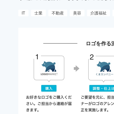
IT
士業
不動産
美容
介護福祉
ロゴを作る