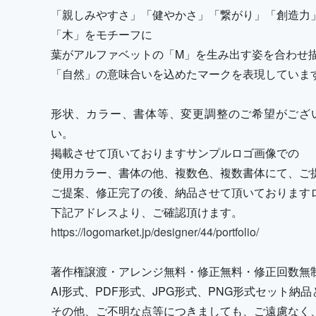
「親しみやすさ」「健やかさ」「繋がり」「創造力
「木」をモチーフに
葉がアルファベットの「M」を生み出す姿を合わせ
「自然」の意味合いを込めたマークを表現していま
形状、カラー、書体等、変更調整のご希望がござ
い。
掲載させて頂いておりますサンプルロゴ画像での
使用カラー、書体の他、複数色、複数書体にて、ご
ご提案、修正完了の後、納品させて頂いております
下記アドレスより、ご確認頂けます。
https://logomarket.jp/designer/44/portfolio/
著作権譲渡・アレンジ無料・修正無料・修正回数無
AI形式、PDF形式、JPG形式、PNG形式セット
その他、ご不明な点等につきましても、ご遠慮なく