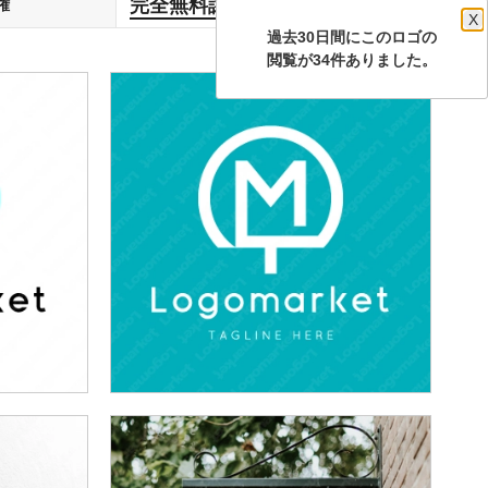
完全無料譲渡
権
します
X
過去30日間にこのロゴの
閲覧が34件ありました。