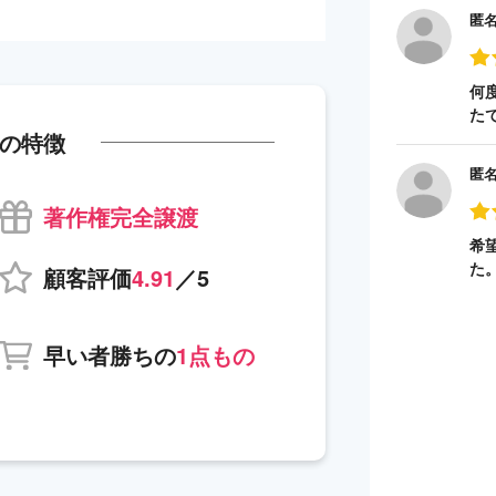
匿
何
た
の特徴
匿
著作権完全譲渡
希
た
顧客評価
4.91
／5
早い者勝ちの
1点もの