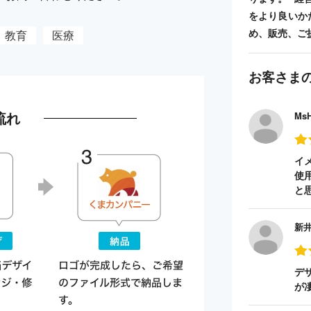
をより良いか
め、販売、ご
教育
医療
お客さま
流れ
Ms
イ
使
と
新
デ
が