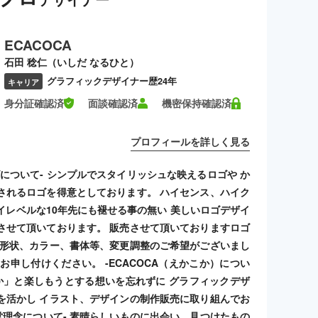
ECACOCA
石田 稔仁（いしだ なるひと）
グラフィックデザイナー歴24年
キャリア
身分証確認済
面談確認済
機密保持確認済
プロフィールを詳しく見る
ゴについて- シンプルでスタイリッシュな映えるロゴや か
されるロゴを得意としております。 ハイセンス、ハイク
イレベルな10年先にも褪せる事の無い 美しいロゴデザイ
させて頂いております。 販売させて頂いておりますロゴ
 形状、カラー、書体等、変更調整のご希望がございまし
お申し付けください。 -ECACOCA（えかこか）につい
こか」と楽しもうとする想いを忘れずに グラフィックデザ
を活かし イラスト、デザインの制作販売に取り組んでお
経営理念について- 素晴らしいものに出会い、見つけたもの