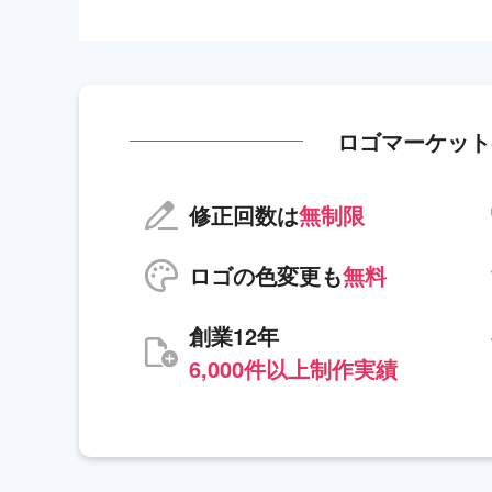
ロゴマーケット
修正回数は
無制限
ロゴの色変更も
無料
創業12年
6,000件以上制作実績