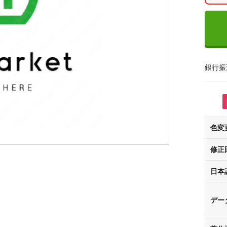
銀行振
色変
修正
日本
デー