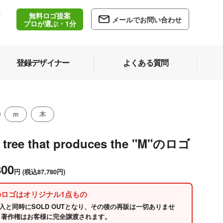
無料ロゴ提案
/
メールでお問い合わせ
5
プロが選ぶ・1分
登録デザイナー
よくある質問
m
木
 tree that produces the "M"のロゴ
800
円
(税込87,780円)
のロゴはオリジナル1点もの
入と同時にSOLD OUTとなり、その後の再販は一切ありませ
 著作権はお客様に完全譲渡されます。