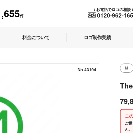
1,655
お電話でロゴの相談
\
0120-962-16
件
料金について
ロゴ制作実績
M
No.43194
The
79,
こ
ご購
ん。