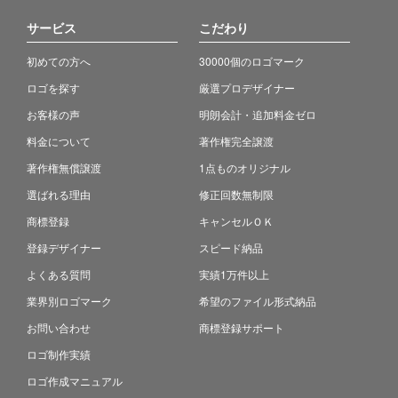
サービス
こだわり
初めての方へ
30000個のロゴマーク
ロゴを探す
厳選プロデザイナー
お客様の声
明朗会計・追加料金ゼロ
料金について
著作権完全譲渡
著作権無償譲渡
1点ものオリジナル
選ばれる理由
修正回数無制限
商標登録
キャンセルＯＫ
登録デザイナー
スピード納品
よくある質問
実績1万件以上
業界別ロゴマーク
希望のファイル形式納品
お問い合わせ
商標登録サポート
ロゴ制作実績
ロゴ作成マニュアル