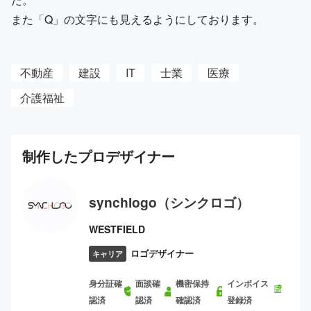
また「Q」の文字にも見えるようにしております。
不動産
建設
IT
士業
医療
介護福祉
制作した
プロ
デザイナー
synchlogo（シンクロゴ）
WESTFIELD
ロゴデザイナー
キャリア
身分証確
面談確
機密保持
インボイス
認済
認済
確認済
登録済