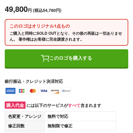
49,800
円
(税込54,780円)
このロゴはオリジナル1点もの
ご購入と同時にSOLD OUTとなり、その後の再販は一切ありませ
ん。 著作権はお客様に完全譲渡されます。
このロゴを購入する
銀行振込・クレジット決済対応
購入代金
には以下のサービスが
すべて
含まれます
色変更・アレンジ
無料
で対応
修正回数
無制限
で修正