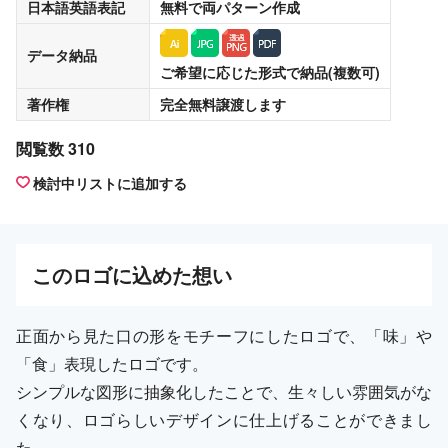
日本語英語表記
無料
で両パターン作成
データ納品
ご希望に応じた形式で納品(複数可)
著作権
完全無料譲渡
します
閲覧数 310
検討中リストに追加する
この
ロゴ
に込めた想い
正面から見た口の形をモチーフにしたロゴで、「味」や
「食」表現したロゴです。
シンプルな図形に抽象化したことで、生々しい雰囲気がな
くなり、ロゴらしいデザインに仕上げることができまし
た。