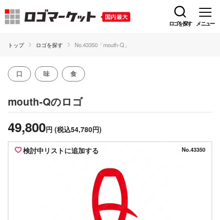
ロゴを探す
メニュー
トップ
ロゴを探す
No.43350「mouth-Q」
口
味
食
のロゴ
mouth-Q
49,800
円
(税込54,780円)
検討中リストに追加する
No.43350