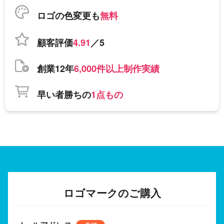
ロゴの色変更も
無料
顧客評価
4.91
／5
創業12年
6,000件以上制作実績
早い者勝ちの
1点もの
ロゴマークのご購入