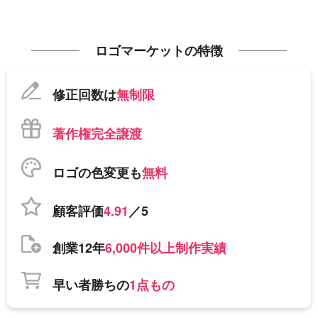
ロゴマーケットの特徴
修正回数は
無制限
著作権完全譲渡
ロゴの色変更も
無料
顧客評価
4.91
／5
創業12年
6,000件以上制作実績
早い者勝ちの
1点もの