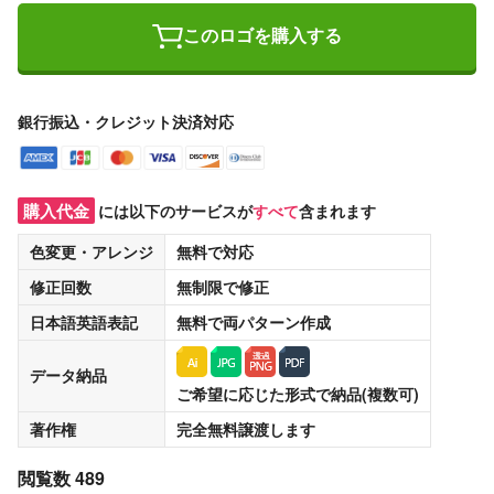
このロゴを購入する
銀行振込・クレジット決済対応
購入代金
には以下のサービスが
すべて
含まれます
色変更・アレンジ
無料
で対応
修正回数
無制限
で修正
日本語英語表記
無料
で両パターン作成
データ納品
ご希望に応じた形式で納品(複数可)
著作権
完全無料譲渡
します
閲覧数 489