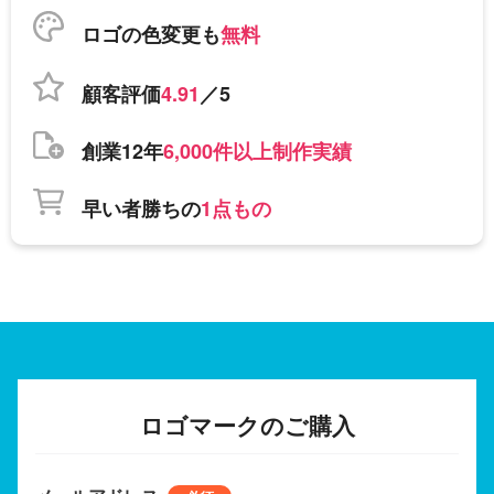
ロゴの色変更も
無料
顧客評価
4.91
／5
創業12年
6,000件以上制作実績
早い者勝ちの
1点もの
ロゴマークのご購入