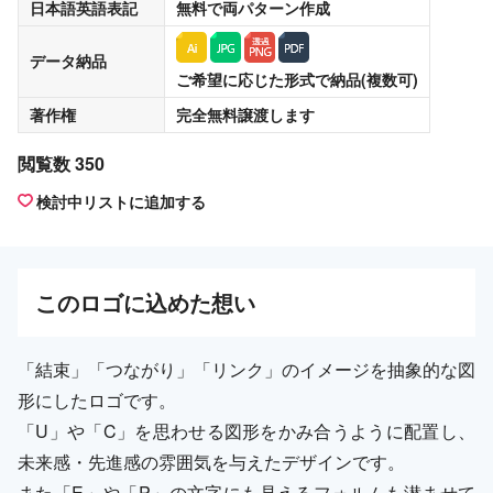
日本語英語表記
無料
で両パターン作成
データ納品
ご希望に応じた形式で納品(複数可)
著作権
完全無料譲渡
します
閲覧数 350
検討中リストに追加する
この
ロゴ
に込めた想い
「結束」「つながり」「リンク」のイメージを抽象的な図
形にしたロゴです。
「U」や「C」を思わせる図形をかみ合うように配置し、
未来感・先進感の雰囲気を与えたデザインです。
また「E」や「P」の文字にも見えるフォルムも潜ませて