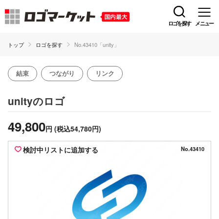
ロゴを探す
メニュー
トップ
ロゴを探す
No.43410「unity」
結束
つながり
リンク
のロゴ
unity
49,800
円
(税込54,780円)
検討中リストに追加する
No.43410