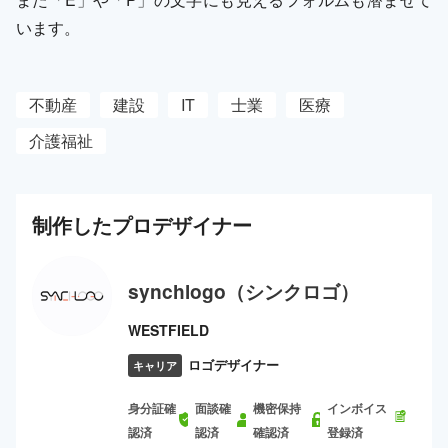
います。
不動産
建設
IT
士業
医療
介護福祉
制作した
プロ
デザイナー
synchlogo（シンクロゴ）
WESTFIELD
ロゴデザイナー
キャリア
身分証確
面談確
機密保持
インボイス
認済
認済
確認済
登録済