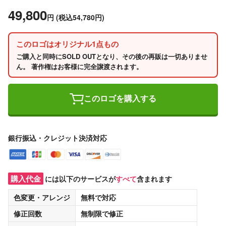
49,800
円
(税込54,780円)
このロゴはオリジナル1点もの
ご購入と同時にSOLD OUTとなり、その後の再販は一切ありませ
ん。 著作権はお客様に完全譲渡されます。
このロゴを購入する
銀行振込・クレジット決済対応
購入代金
には以下のサービスが
すべて
含まれます
色変更・アレンジ
無料
で対応
修正回数
無制限
で修正