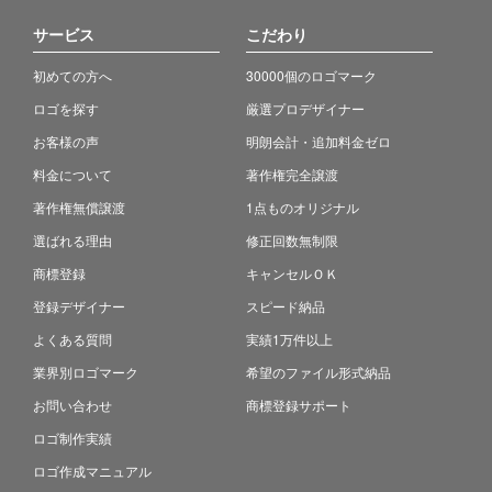
サービス
こだわり
初めての方へ
30000個のロゴマーク
ロゴを探す
厳選プロデザイナー
お客様の声
明朗会計・追加料金ゼロ
料金について
著作権完全譲渡
著作権無償譲渡
1点ものオリジナル
選ばれる理由
修正回数無制限
商標登録
キャンセルＯＫ
登録デザイナー
スピード納品
よくある質問
実績1万件以上
業界別ロゴマーク
希望のファイル形式納品
お問い合わせ
商標登録サポート
ロゴ制作実績
ロゴ作成マニュアル