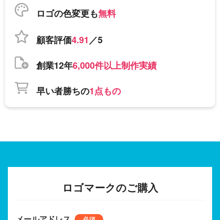
ロゴの色変更も
無料
顧客評価
4.91
／5
創業12年
6,000件以上制作実績
早い者勝ちの
1点もの
ロゴマークのご購入
メールアドレス