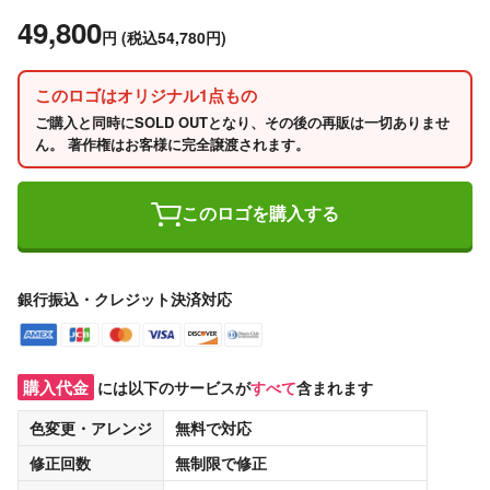
49,800
円
(税込54,780円)
このロゴはオリジナル1点もの
ご購入と同時にSOLD OUTとなり、その後の再販は一切ありませ
ん。 著作権はお客様に完全譲渡されます。
このロゴを購入する
銀行振込・クレジット決済対応
購入代金
には以下のサービスが
すべて
含まれます
色変更・アレンジ
無料
で対応
修正回数
無制限
で修正