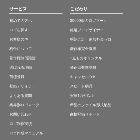
サービス
こだわり
初めての方へ
30000個のロゴマーク
ロゴを探す
厳選プロデザイナー
お客様の声
明朗会計・追加料金ゼロ
料金について
著作権完全譲渡
著作権無償譲渡
1点ものオリジナル
選ばれる理由
修正回数無制限
商標登録
キャンセルＯＫ
登録デザイナー
スピード納品
よくある質問
実績1万件以上
業界別ロゴマーク
希望のファイル形式納品
お問い合わせ
商標登録サポート
ロゴ制作実績
ロゴ作成マニュアル