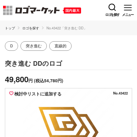
ロゴを探す
メニュー
トップ
ロゴを探す
No.43422「突き進む DD」
D
突き進む
直線的
のロゴ
突き進む DD
49,800
円
(税込54,780円)
検討中リストに追加する
No.43422