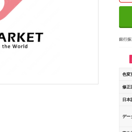
銀行振
色変
修正
日本
デー