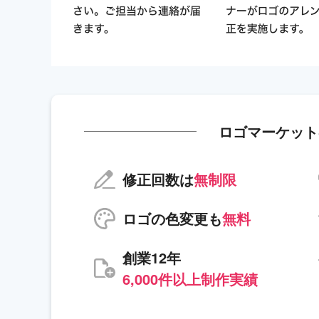
ロゴマーケット
修正回数は
無制限
ロゴの色変更も
無料
創業12年
6,000件以上制作実績