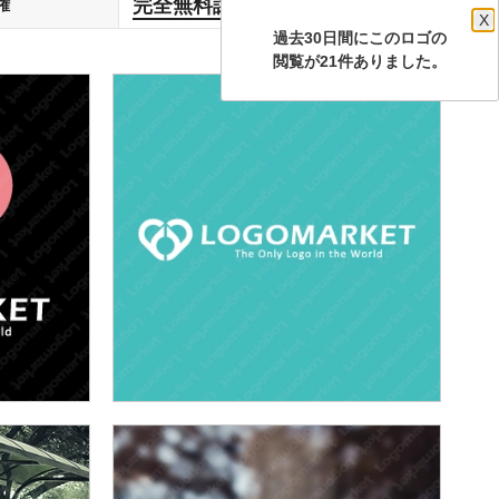
完全無料譲渡
権
します
X
過去30日間にこのロゴの
閲覧が21件ありました。