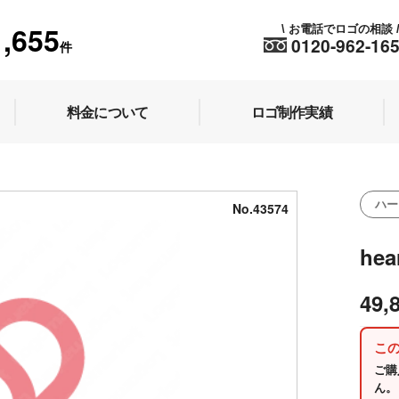
1,655
お電話でロゴの相談
\
0120-962-16
件
料金について
ロゴ制作実績
ハー
No.43574
he
49,
こ
ご購
ん。