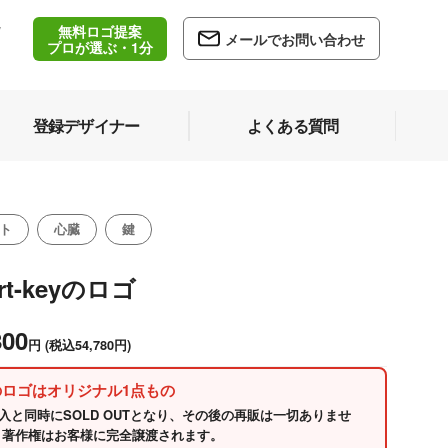
無料ロゴ提案
/
メールでお問い合わせ
5
プロが選ぶ・1分
登録デザイナー
よくある質問
ト
心臓
鍵
art-keyのロゴ
800
円
(税込54,780円)
のロゴはオリジナル1点もの
入と同時にSOLD OUTとなり、その後の再販は一切ありませ
 著作権はお客様に完全譲渡されます。