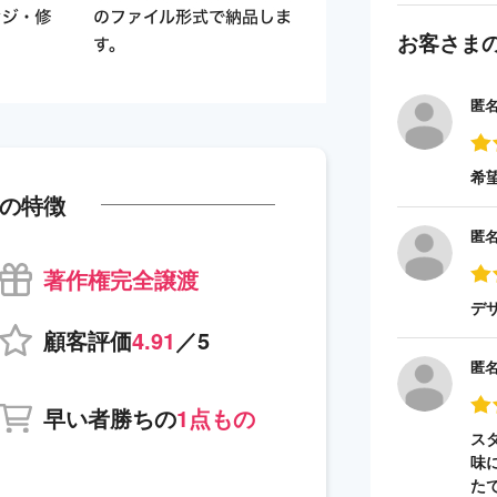
お客さま
匿
希
の特徴
匿
著作権完全譲渡
デ
顧客評価
4.91
／5
匿
早い者勝ちの
1点もの
ス
味
た