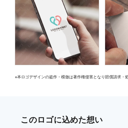
※本ロゴデザインの盗作・模倣は著作権侵害となり賠償請求・
この
ロゴ
に込めた想い