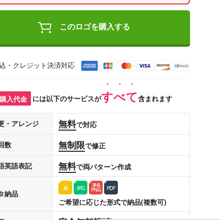
このロゴを購入する
込・クレジット決済対応
すべて
購入代金
には以下のサービスが
含まれます
無料
更・アレンジ
で対応
無制限
回数
で修正
無料
語英語表記
で両パターン作成
タ納品
ご希望に応じた形式で納品(複数可)