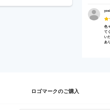
yos
色
て
い
あ
ロゴマークのご購入