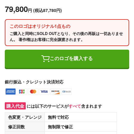
79,800
円
(税込87,780円)
このロゴはオリジナル1点もの
ご購入と同時にSOLD OUTとなり、その後の再販は一切ありませ
ん。 著作権はお客様に完全譲渡されます。
このロゴを購入する
銀行振込・クレジット決済対応
購入代金
には以下のサービスが
すべて
含まれます
色変更・アレンジ
無料
で対応
修正回数
無制限
で修正