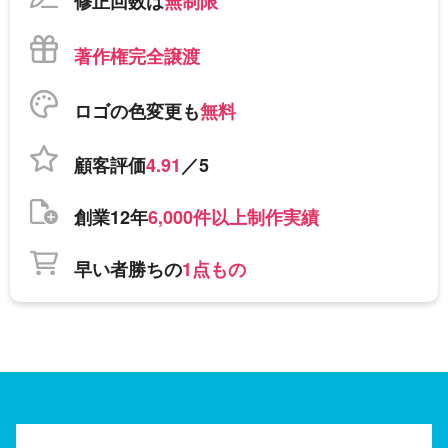
修正回数は
無制限
著作権完全譲渡
ロゴの色変更も
無料
顧客評価
4.91
／5
創業12年
6,000件以上制作実績
早い者勝ちの
1点もの