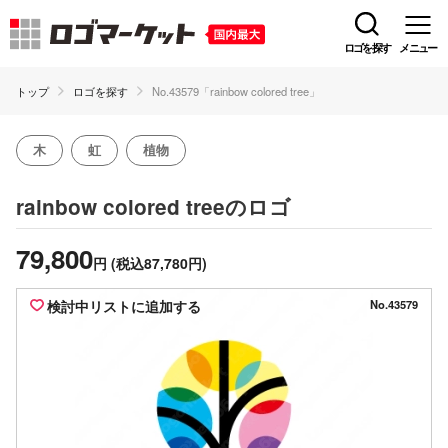
ロゴを探す
メニュー
トップ
ロゴを探す
No.43579「rainbow colored tree」
木
虹
植物
のロゴ
rainbow colored tree
79,800
円
(税込87,780円)
検討中リストに追加する
No.43579