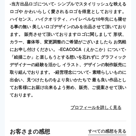
-当方出品ロゴについて- シンプルでスタイリッシュな映える
ロゴや かわいらしく愛されるロゴを得意としております。
ハイセンス、ハイクオリティ、ハイレベルな10年先にも褪せ
る事の無い 美しいロゴデザインのみを出品させて頂いており
ます。 販売させて頂いておりますロゴに関しまして 形状、
カラー、書体等、変更調整のご希望がございましたら お気軽
にお申し付けください。 -ECACOCA（えかこか）について-
「絵描こか」と楽しもうとする想いを忘れずに グラフィック
デザイナーの経験を活かし イラスト、デザインの制作販売に
取り組んでおります。 -経営理念について- 素晴らしいものに
出会い、見つけたものをより良いかたちで 最も良い作品とし
てお客様にお届け出来るよう努め、販売、ご提案させて頂い
ております。
プロフィールを詳しく見る
お客さまの感想
すべての感想を見る