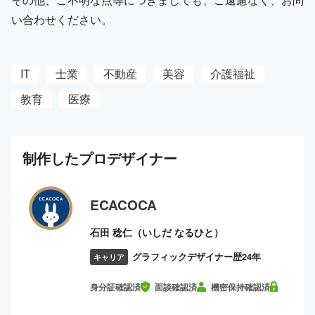
い合わせください。
IT
士業
不動産
美容
介護福祉
教育
医療
制作した
プロ
デザイナー
ECACOCA
石田 稔仁（いしだ なるひと）
グラフィックデザイナー歴24年
キャリア
身分証確認済
面談確認済
機密保持確認済