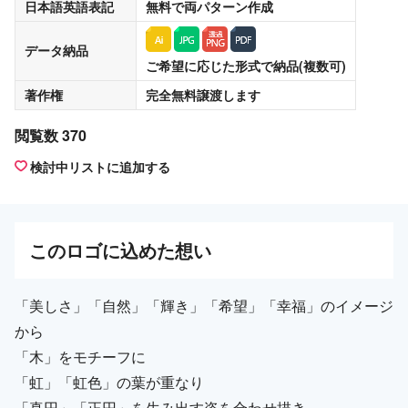
日本語英語表記
無料
で両パターン作成
データ納品
ご希望に応じた形式で納品(複数可)
著作権
完全無料譲渡
します
閲覧数 370
検討中リストに追加する
この
ロゴ
に込めた想い
「美しさ」「自然」「輝き」「希望」「幸福」のイメージ
から
「木」をモチーフに
「虹」「虹色」の葉が重なり
「真円」「正円」を生み出す姿を合わせ描き