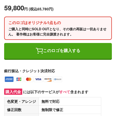
59,800
円
(税込65,780円)
このロゴはオリジナル1点もの
ご購入と同時にSOLD OUTとなり、その後の再販は一切ありませ
ん。 著作権はお客様に完全譲渡されます。
このロゴを購入する
銀行振込・クレジット決済対応
購入代金
には以下のサービスが
すべて
含まれます
色変更・アレンジ
無料
で対応
修正回数
無制限
で修正