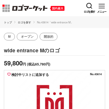
ロゴを探す
メニュー
トップ
ロゴを探す
No.43614「wide entrance M」
M
オープン
開放的
のロゴ
wide entrance M
59,800
円
(税込65,780円)
検討中リストに追加する
No.43614