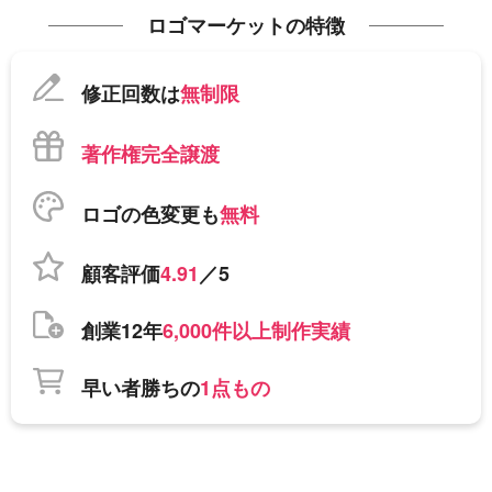
ロゴマーケットの特徴
修正回数は
無制限
著作権完全譲渡
ロゴの色変更も
無料
顧客評価
4.91
／5
創業12年
6,000件以上制作実績
早い者勝ちの
1点もの