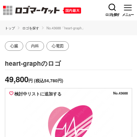
ロゴを探す
メニュー
トップ
ロゴを探す
No.43688「heart-graph」
心臓
内科
心電図
のロゴ
heart-graph
49,800
円
(税込54,780円)
検討中リストに追加する
No.43688