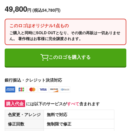
49,800
円
(税込54,780円)
このロゴはオリジナル1点もの
ご購入と同時にSOLD OUTとなり、その後の再販は一切ありませ
ん。 著作権はお客様に完全譲渡されます。
このロゴを購入する
銀行振込・クレジット決済対応
購入代金
には以下のサービスが
すべて
含まれます
色変更・アレンジ
無料
で対応
修正回数
無制限
で修正