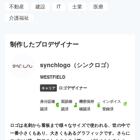
不動産
建設
IT
士業
医療
介護福祉
制作した
プロ
デザイナー
synchlogo（シンクロゴ）
WESTFIELD
ロゴデザイナー
キャリア
身分証確
面談確
機密保持
インボイス
認済
認済
確認済
登録済
ロゴは名刺から看板まで様々なサイズで使われる、世の中で
一番小さくもあり、大きくもあるグラフィックです。さらに