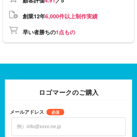
顧客評価
4.91
／5
創業12年
6,000件以上制作実績
早い者勝ちの
1点もの
ロゴマークのご購入
メールアドレス