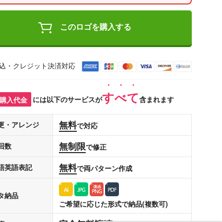
このロゴを購入する
込・クレジット決済対応
すべて
購入代金
には以下のサービスが
含まれます
無料
更・アレンジ
で対応
無制限
回数
で修正
無料
語英語表記
で両パターン作成
タ納品
ご希望に応じた形式で納品(複数可)