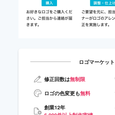
ロゴマーケット
修正回数は
無制限
ロゴの色変更も
無料
創業12年
6,000件以上制作実績