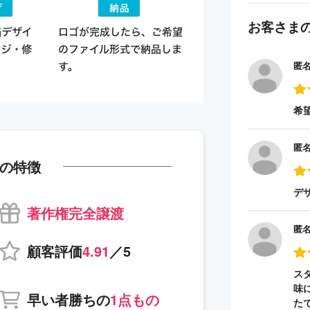
お客さま
匿
希
匿
の特徴
デ
著作権完全譲渡
匿
顧客評価
4.91
／5
ス
味
早い者勝ちの
1点もの
た