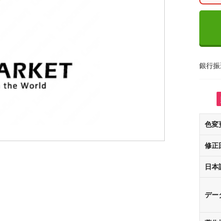
銀行振
色変
修正
日本
デー