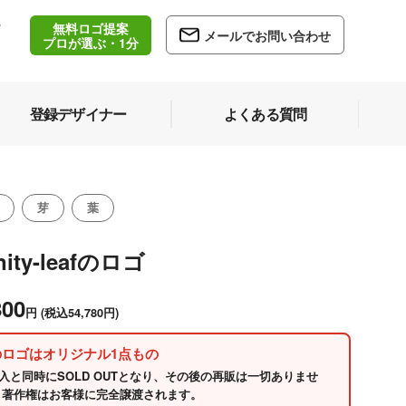
無料ロゴ提案
/
メールでお問い合わせ
5
プロが選ぶ・1分
登録デザイナー
よくある質問
芽
葉
inity-leafのロゴ
800
円
(税込54,780円)
のロゴはオリジナル1点もの
入と同時にSOLD OUTとなり、その後の再販は一切ありませ
 著作権はお客様に完全譲渡されます。