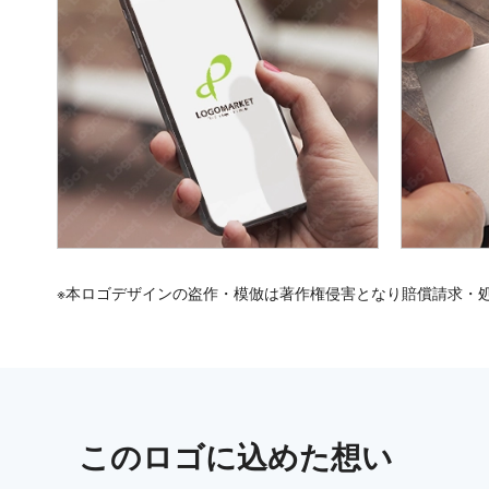
※本ロゴデザインの盗作・模倣は著作権侵害となり賠償請求・
この
ロゴ
に込めた想い