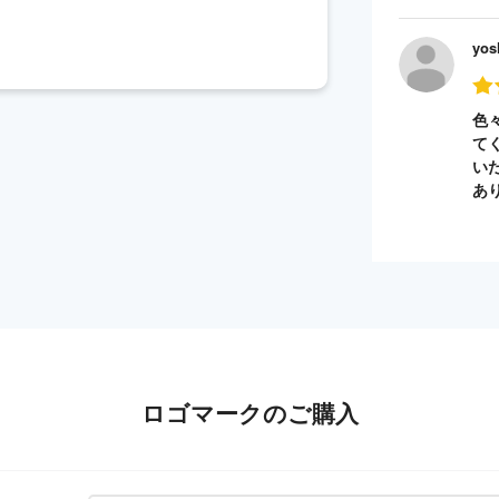
yos
色
て
い
あ
ロゴマークのご購入