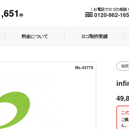
1,651
お電話でロゴの相談
\
0120-962-16
件
料金について
ロゴ制作実績
無限
No.43775
inf
49,
こ
ご購
ん。