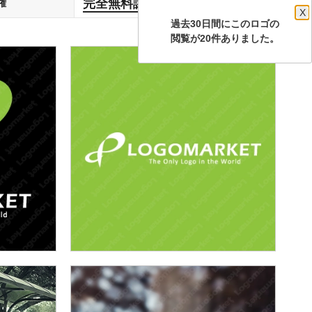
完全無料譲渡
権
します
X
過去30日間にこのロゴの
閲覧が20件ありました。