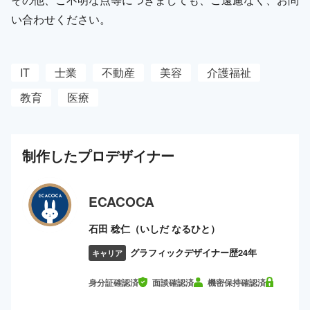
い合わせください。
IT
士業
不動産
美容
介護福祉
教育
医療
制作した
プロ
デザイナー
ECACOCA
石田 稔仁（いしだ なるひと）
グラフィックデザイナー歴24年
キャリア
身分証確認済
面談確認済
機密保持確認済