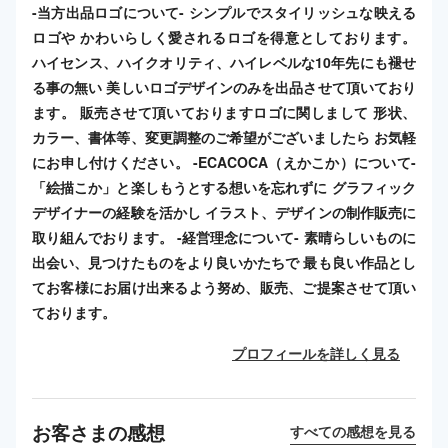
-当方出品ロゴについて- シンプルでスタイリッシュな映える
ロゴや かわいらしく愛されるロゴを得意としております。
ハイセンス、ハイクオリティ、ハイレベルな10年先にも褪せ
る事の無い 美しいロゴデザインのみを出品させて頂いており
ます。 販売させて頂いておりますロゴに関しまして 形状、
カラー、書体等、変更調整のご希望がございましたら お気軽
にお申し付けください。 -ECACOCA（えかこか）について-
「絵描こか」と楽しもうとする想いを忘れずに グラフィック
デザイナーの経験を活かし イラスト、デザインの制作販売に
取り組んでおります。 -経営理念について- 素晴らしいものに
出会い、見つけたものをより良いかたちで 最も良い作品とし
てお客様にお届け出来るよう努め、販売、ご提案させて頂い
ております。
プロフィールを詳しく見る
お客さまの感想
すべての感想を見る