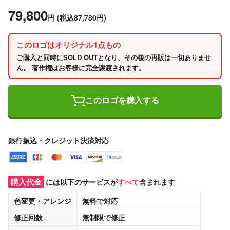
79,800
円
(税込87,780円)
このロゴはオリジナル1点もの
ご購入と同時にSOLD OUTとなり、その後の再販は一切ありませ
ん。 著作権はお客様に完全譲渡されます。
このロゴを購入する
銀行振込・クレジット決済対応
購入代金
には以下のサービスが
すべて
含まれます
色変更・アレンジ
無料
で対応
修正回数
無制限
で修正