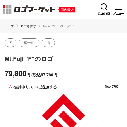
ロゴを探す
メニュー
トップ
ロゴを探す
No.43793「Mt.Fuji "F"」
F
富士山
山
のロゴ
Mt.Fuji "F"
79,800
円
(税込87,780円)
検討中リストに追加する
No.43793