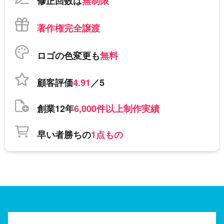
修正回数は
無制限
著作権完全譲渡
ロゴの色変更も
無料
顧客評価
4.91
／5
創業12年
6,000件以上制作実績
早い者勝ちの
1点もの