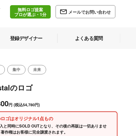
無料ロゴ提案
/
メールでお問い合わせ
5
プロが選ぶ・1分
登録デザイナー
よくある質問
集中
未来
ystalのロゴ
800
円
(税込54,780円)
のロゴはオリジナル1点もの
入と同時にSOLD OUTとなり、その後の再販は一切ありませ
 著作権はお客様に完全譲渡されます。