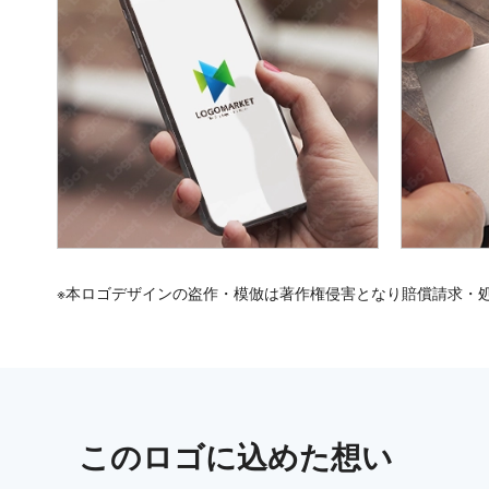
※本ロゴデザインの盗作・模倣は著作権侵害となり賠償請求・
この
ロゴ
に込めた想い