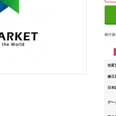
銀行振
色変
修正
日本
デー