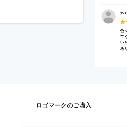
yos
色
て
い
あ
ロゴマークのご購入