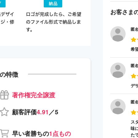
お客さま
匿
希
匿
の特徴
デ
著作権完全譲渡
匿
顧客評価
4.91
／5
ス
味
早い者勝ちの
1点もの
た