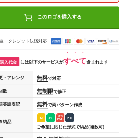
このロゴを購入する
込・クレジット決済対応
すべて
購入代金
には以下のサービスが
含まれます
無料
更・アレンジ
で対応
無制限
回数
で修正
無料
語英語表記
で両パターン作成
タ納品
ご希望に応じた形式で納品(複数可)