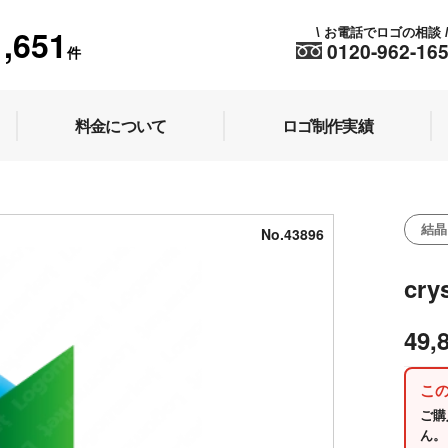
1,651
お電話でロゴの相談
\
0120-962-16
件
料金について
ロゴ制作実績
結晶
No.43896
cr
49,
こ
ご購
ん。