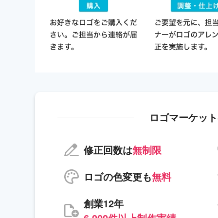
ロゴマーケット
修正回数は
無制限
ロゴの色変更も
無料
創業12年
6,000件以上制作実績