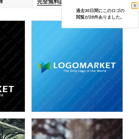
完全無料譲渡
権
します
X
過去30日間にこのロゴの
閲覧が28件ありました。