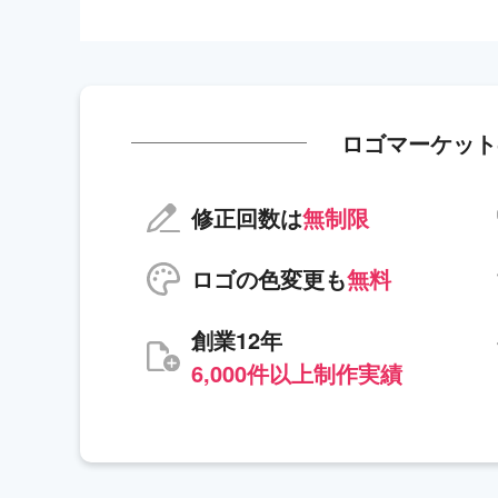
ロゴマーケット
修正回数は
無制限
ロゴの色変更も
無料
創業12年
6,000件以上制作実績