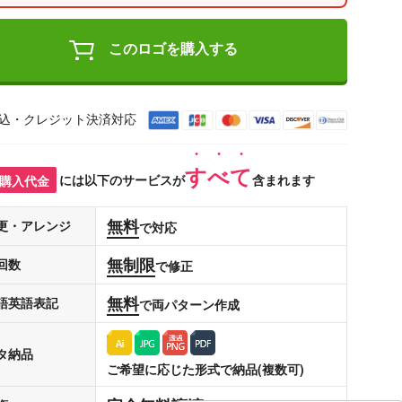
このロゴを購入する
込・クレジット決済対応
すべて
購入代金
には以下のサービスが
含まれます
無料
更・アレンジ
で対応
無制限
回数
で修正
無料
語英語表記
で両パターン作成
タ納品
ご希望に応じた形式で納品(複数可)