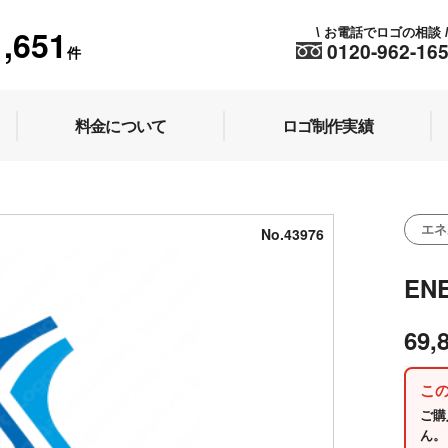
1,651
お電話でロゴの相談
\
0120-962-16
件
料金について
ロゴ制作実績
エネ
No.43976
EN
69,
こ
ご購
ん。