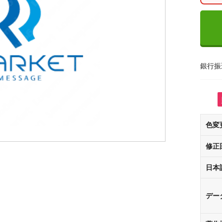
銀行振
色変
修正
日本
デー