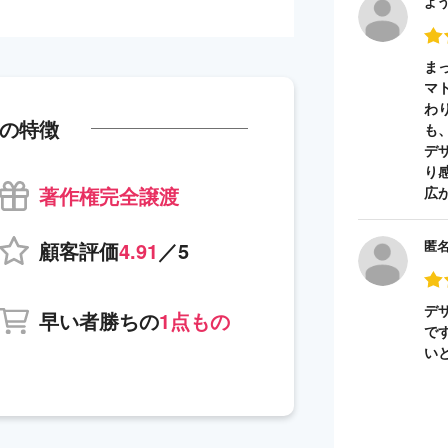
よ
ま
マ
わ
の特徴
も
デ
り
著作権完全譲渡
広
顧客評価
4.91
／5
匿
デ
早い者勝ちの
1点もの
で
い