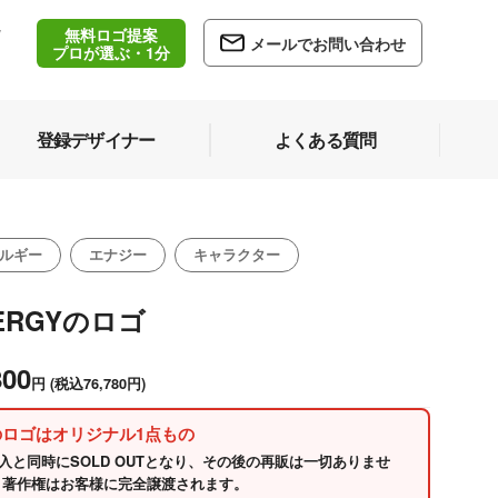
無料ロゴ提案
/
メールでお問い合わせ
5
プロが選ぶ・1分
登録デザイナー
よくある質問
ルギー
エナジー
キャラクター
ERGYのロゴ
800
円
(税込76,780円)
のロゴはオリジナル1点もの
入と同時にSOLD OUTとなり、その後の再販は一切ありませ
 著作権はお客様に完全譲渡されます。