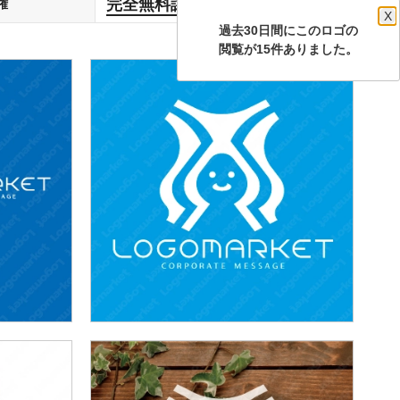
完全無料譲渡
権
します
X
過去30日間にこのロゴの
閲覧が15件ありました。