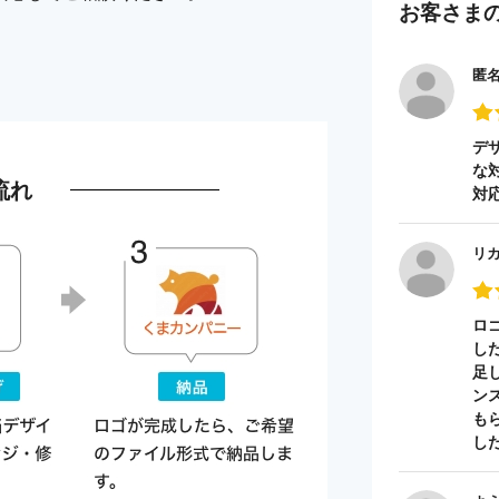
お客さま
匿
デ
な
流れ
対
リ
ロ
し
足
ン
も
し