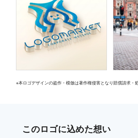
※本ロゴデザインの盗作・模倣は著作権侵害となり賠償請求・
この
ロゴ
に込めた想い