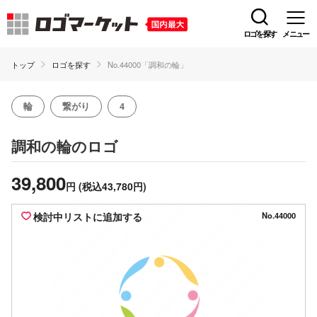
ロゴを探す
メニュー
トップ
ロゴを探す
No.44000「調和の輪」
輪
繋がり
4
のロゴ
調和の輪
39,800
円
(税込43,780円)
検討中リストに追加する
No.44000