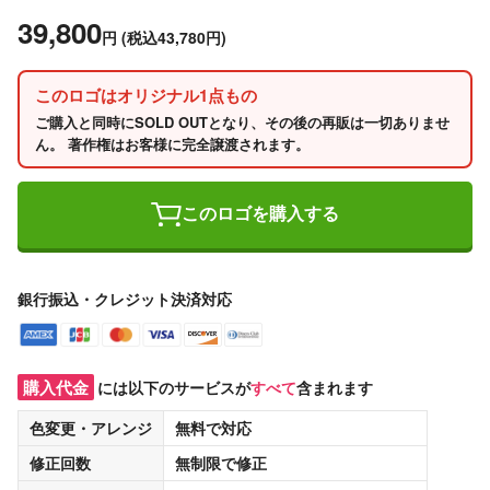
39,800
円
(税込43,780円)
このロゴはオリジナル1点もの
ご購入と同時にSOLD OUTとなり、その後の再販は一切ありませ
ん。 著作権はお客様に完全譲渡されます。
このロゴを購入する
銀行振込・クレジット決済対応
購入代金
には以下のサービスが
すべて
含まれます
色変更・アレンジ
無料
で対応
修正回数
無制限
で修正