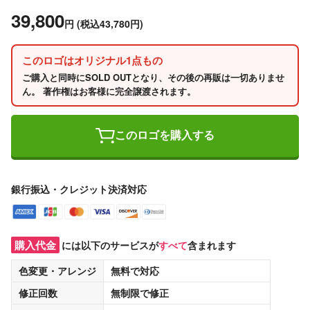
39,800
円
(税込43,780円)
このロゴはオリジナル1点もの
ご購入と同時にSOLD OUTとなり、その後の再販は一切ありませ
ん。 著作権はお客様に完全譲渡されます。
このロゴを購入する
銀行振込・クレジット決済対応
購入代金
には以下のサービスが
すべて
含まれます
色変更・アレンジ
無料
で対応
修正回数
無制限
で修正