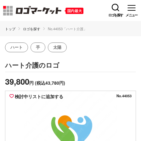
ロゴを探す
メニュー
トップ
ロゴを探す
No.44053「ハート介護」
ハート
手
太陽
のロゴ
ハート介護
39,800
円
(税込43,780円)
検討中リストに追加する
No.44053