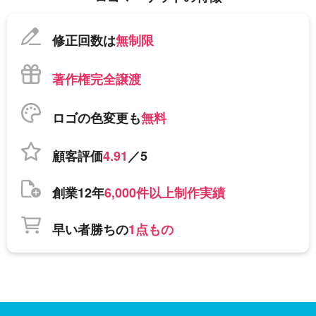
修正回数は
無制限
著作権完全譲渡
ロゴの色変更も
無料
顧客評価
4.91
／5
創業12年
6,000件以上制作実績
早い者勝ちの
1点もの