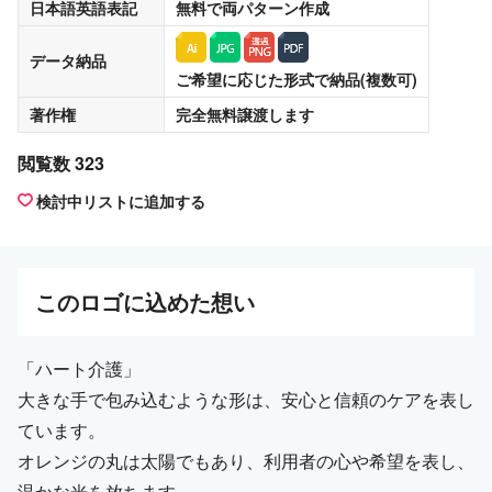
日本語英語表記
無料
で両パターン作成
データ納品
ご希望に応じた形式で納品(複数可)
著作権
完全無料譲渡
します
閲覧数 323
検討中リストに追加する
この
ロゴ
に込めた想い
「ハート介護」
大きな手で包み込むような形は、安心と信頼のケアを表し
ています。
オレンジの丸は太陽でもあり、利用者の心や希望を表し、
温かな光を放ちます。