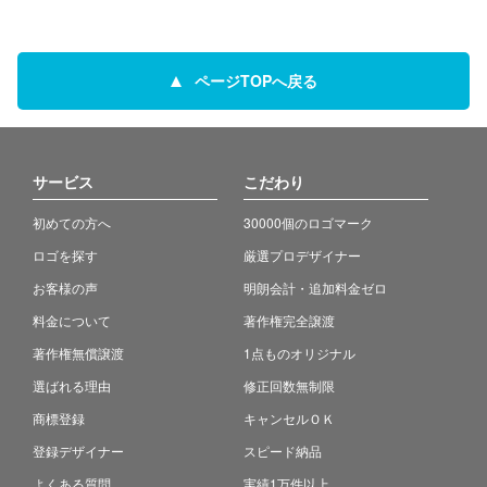
ページTOPへ戻る
サービス
こだわり
初めての方へ
30000個のロゴマーク
ロゴを探す
厳選プロデザイナー
お客様の声
明朗会計・追加料金ゼロ
料金について
著作権完全譲渡
著作権無償譲渡
1点ものオリジナル
選ばれる理由
修正回数無制限
商標登録
キャンセルＯＫ
登録デザイナー
スピード納品
よくある質問
実績1万件以上