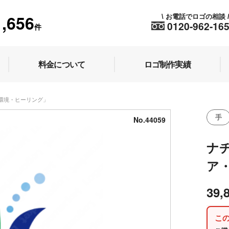
1,656
お電話でロゴの相談
\
0120-962-16
件
料金について
ロゴ制作実績
・環境・ヒーリング」
手
No.44059
ナ
ア
39,
こ