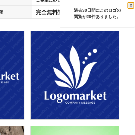
X
過去30日間にこのロゴの
完全無料譲渡
権
します
閲覧が20件ありました。