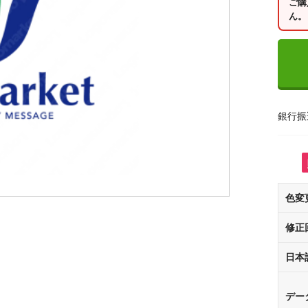
ご購
ん。
銀行振
色変
修正
日本
デー