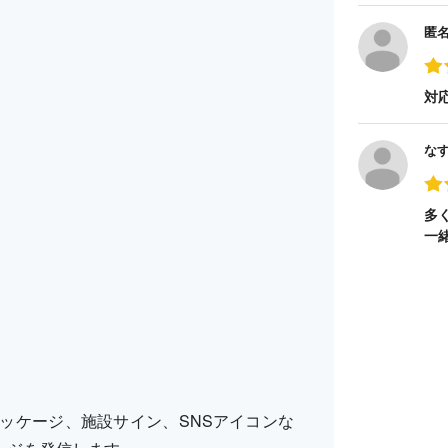
匿
対
な
多
一
ッケージ、施設サイン、SNSアイコンな