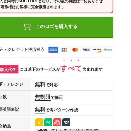
入と同時にSOLD OUTとなり、その後の再販は一切ありませ
 著作権はお客様に完全譲渡されます。
このロゴを購入する
込・クレジット決済対応
すべて
購入代金
には以下のサービスが
含まれます
無料
更・アレンジ
で対応
無制限
回数
で修正
無料
語英語表記
で両パターン作成
タ納品
ご希望に応じた形式で納品(複数可)