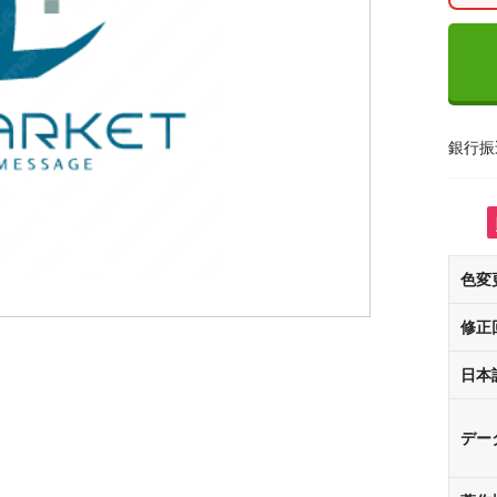
銀行振
色変
修正
日本
デー