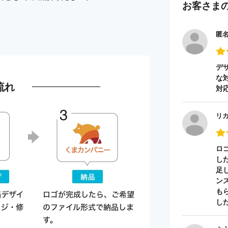
お客さま
匿
デ
な
流れ
対
リ
ロ
し
足
ン
も
し