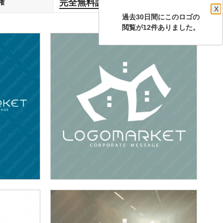
完全無料譲渡
権
します
X
過去30日間にこのロゴの
閲覧が12件ありました。