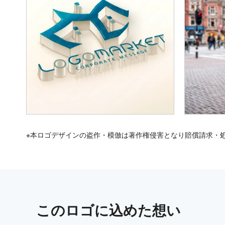
※本ロゴデザインの盗作・模倣は著作権侵害となり賠償請求・
この
ロゴ
に込めた想い