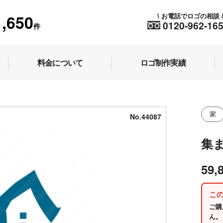
1,650
お電話でロゴの相談
\
0120-962-16
件
料金について
ロゴ制作実績
家
No.44087
集
59,
こ
ご購
ん。