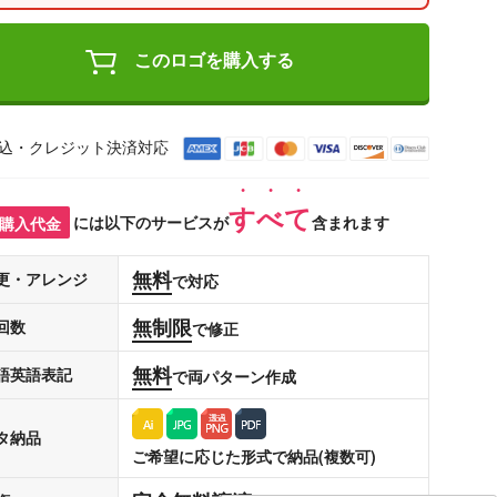
このロゴを購入する
込・クレジット決済対応
すべて
購入代金
には以下のサービスが
含まれます
無料
更・アレンジ
で対応
無制限
回数
で修正
無料
語英語表記
で両パターン作成
タ納品
ご希望に応じた形式で納品(複数可)