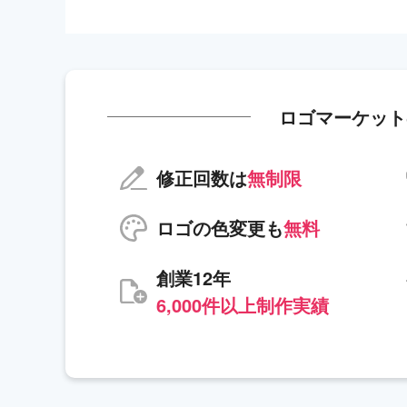
ロゴマーケット
修正回数は
無制限
ロゴの色変更も
無料
創業12年
6,000件以上制作実績