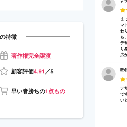
よ
ま
マ
わ
の特徴
も
デ
り
著作権完全譲渡
広
顧客評価
4.91
／5
匿
デ
早い者勝ちの
1点もの
で
い