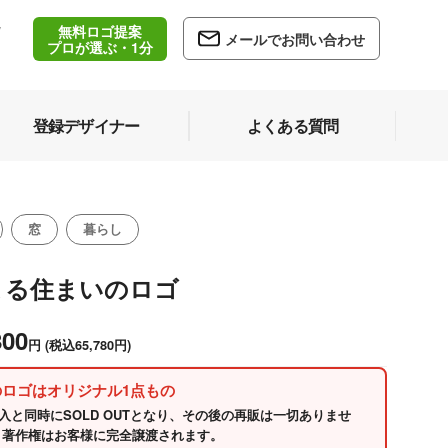
無料ロゴ提案
/
メールでお問い合わせ
5
プロが選ぶ・1分
登録デザイナー
よくある質問
窓
暮らし
まる住まいのロゴ
800
円
(税込65,780円)
のロゴはオリジナル1点もの
入と同時にSOLD OUTとなり、その後の再販は一切ありませ
 著作権はお客様に完全譲渡されます。