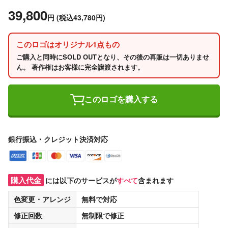
39,800
円
(税込43,780円)
このロゴはオリジナル1点もの
ご購入と同時にSOLD OUTとなり、その後の再販は一切ありませ
ん。 著作権はお客様に完全譲渡されます。
このロゴを購入する
銀行振込・クレジット決済対応
購入代金
には以下のサービスが
すべて
含まれます
色変更・アレンジ
無料
で対応
修正回数
無制限
で修正