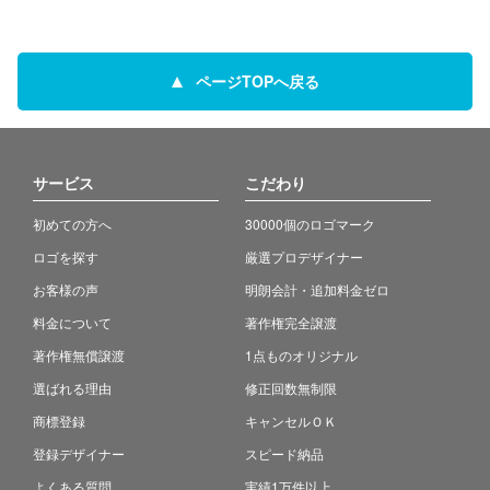
ページTOPへ戻る
サービス
こだわり
初めての方へ
30000個のロゴマーク
ロゴを探す
厳選プロデザイナー
お客様の声
明朗会計・追加料金ゼロ
料金について
著作権完全譲渡
著作権無償譲渡
1点ものオリジナル
選ばれる理由
修正回数無制限
商標登録
キャンセルＯＫ
登録デザイナー
スピード納品
よくある質問
実績1万件以上