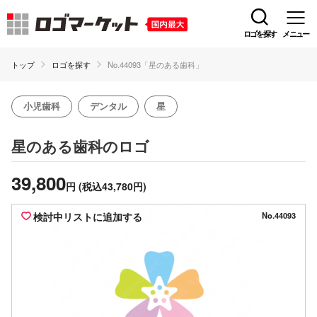
ロゴを探す
メニュー
トップ
ロゴを探す
No.44093「星のある歯科」
小児歯科
デンタル
星
のロゴ
星のある歯科
39,800
円
(税込43,780円)
検討中リストに追加する
No.44093