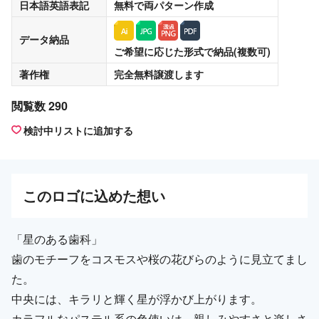
日本語英語表記
無料
で両パターン作成
データ納品
ご希望に応じた形式で納品(複数可)
著作権
完全無料譲渡
します
閲覧数 290
検討中リストに追加する
この
ロゴ
に込めた想い
「星のある歯科」
歯のモチーフをコスモスや桜の花びらのように見立てまし
た。
中央には、キラリと輝く星が浮かび上がります。
カラフルなパステル系の色使いは、親しみやすさと楽しさ