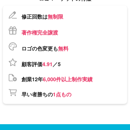
修正回数は
無制限
著作権完全譲渡
ロゴの色変更も
無料
顧客評価
4.91
／5
創業12年
6,000件以上制作実績
早い者勝ちの
1点もの