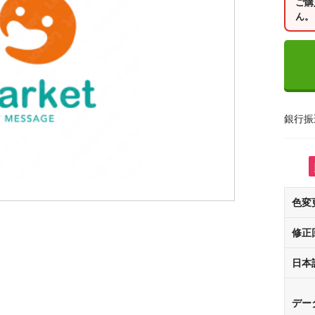
ご購
ん。
銀行振
色変
修正
日本
デー