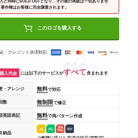
入と同時にSOLD OUTとなり、その後の再販は一切ありませ
 著作権はお客様に完全譲渡されます。
このロゴを購入する
込・クレジット決済対応
すべて
購入代金
には以下のサービスが
含まれます
無料
更・アレンジ
で対応
無制限
回数
で修正
無料
語英語表記
で両パターン作成
タ納品
ご希望に応じた形式で納品(複数可)