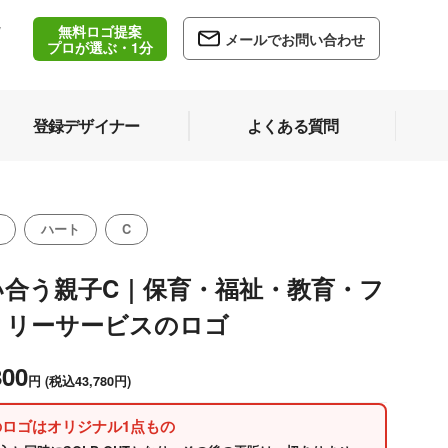
無料ロゴ提案
/
メールでお問い合わせ
5
プロが選ぶ・1分
登録デザイナー
よくある質問
ハート
C
い合う親子C｜保育・福祉・教育・フ
ミリーサービスのロゴ
800
円
(税込43,780円)
のロゴはオリジナル1点もの