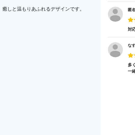
、癒しと温もりあふれるデザインです。
匿
対
な
多
一