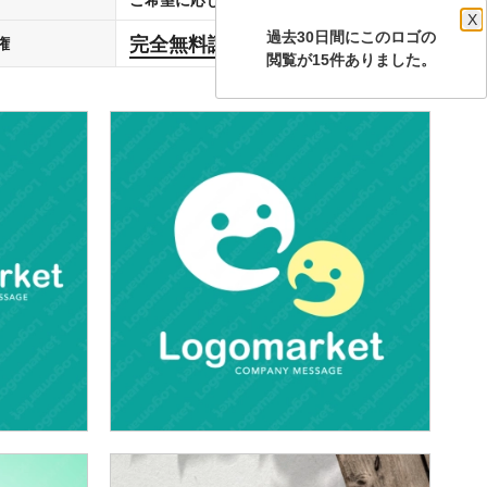
X
過去30日間にこのロゴの
完全無料譲渡
権
します
閲覧が15件ありました。