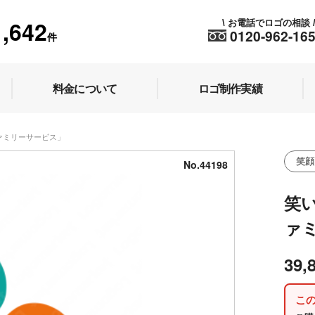
1,642
お電話でロゴの相談
\
0120-962-16
件
料金について
ロゴ制作実績
ファミリーサービス」
笑顔
No.44198
笑
ァ
39,
こ