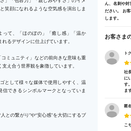
さ」「包容力」「親しみやすさ」のイメ
ん、名刺や封
と笑顔になれるような空気感を演出しま
ださい。 お
します。
よって、「ほのぼの」「癒し感」「温か
お客さま
まれるデザインに仕上げています。
ト
「コミュニティ」などの前向きな意味も重
く支え合う世界観を象徴しています。
社
に
ゴとして様々な媒体で使用しやすく、温
す
発信できるシンボルマークとなっていま
ま
匿
人との繋がり”や“安心感”を大切にするブ
こ