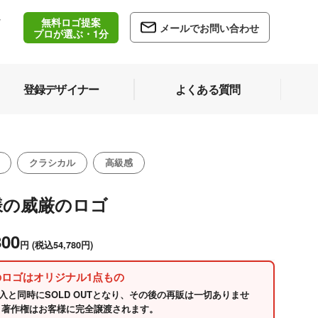
無料ロゴ提案
/
メールでお問い合わせ
5
プロが選ぶ・1分
登録デザイナー
よくある質問
クラシカル
高級感
様の威厳のロゴ
800
円
(税込54,780円)
のロゴはオリジナル1点もの
入と同時にSOLD OUTとなり、その後の再販は一切ありませ
 著作権はお客様に完全譲渡されます。