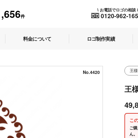
1,656
お電話でロゴの相談
\
0120-962-16
件
料金について
ロゴ制作実績
王様
No.4420
王
49,
こ
ご購
ん。