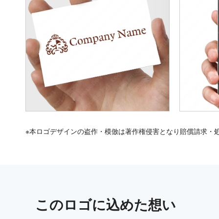
※本ロゴデザインの盗作・模倣は著作権侵害となり賠償請求・
この
ロゴ
に込めた想い