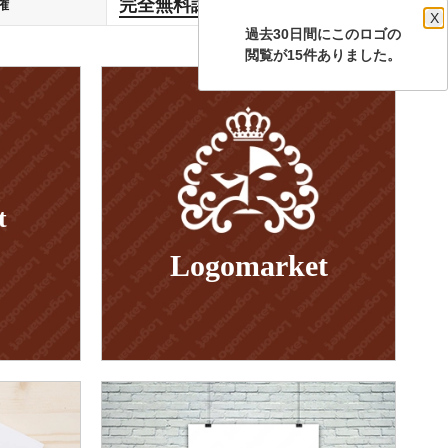
完全無料譲渡
権
します
X
過去30日間にこのロゴの
閲覧が15件ありました。
t
Logomarket