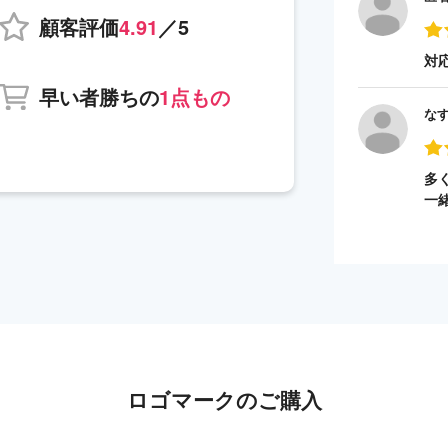
顧客評価
4.91
／5
対
早い者勝ちの
1点もの
な
多
一
ロゴマークのご購入