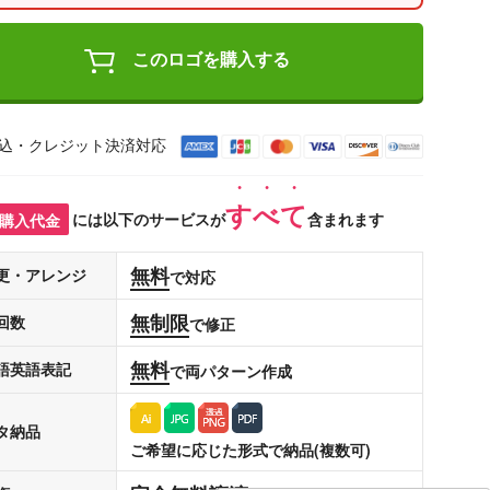
このロゴを購入する
込・クレジット決済対応
すべて
購入代金
には以下のサービスが
含まれます
無料
更・アレンジ
で対応
無制限
回数
で修正
無料
語英語表記
で両パターン作成
タ納品
ご希望に応じた形式で納品(複数可)