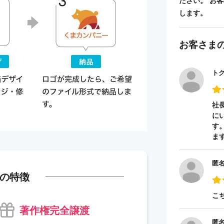
ださい。 お
します。
お客さま
ト
社
に
す
ま
匿
の特徴
こ
著作権完全譲渡
匿