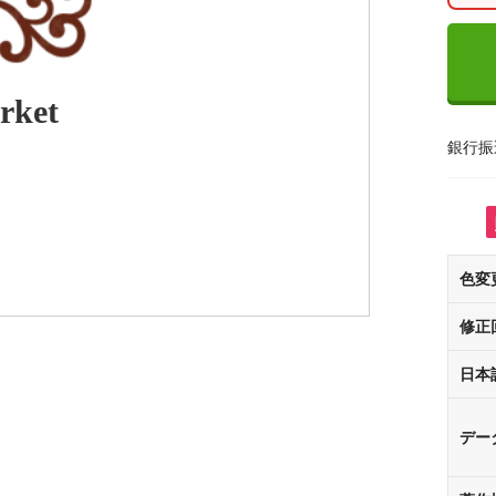
rket
銀行振
色変
修正
日本
デー