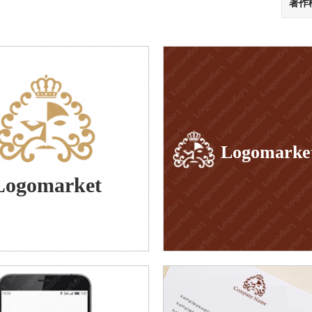
著作
Logomarke
Logomarket