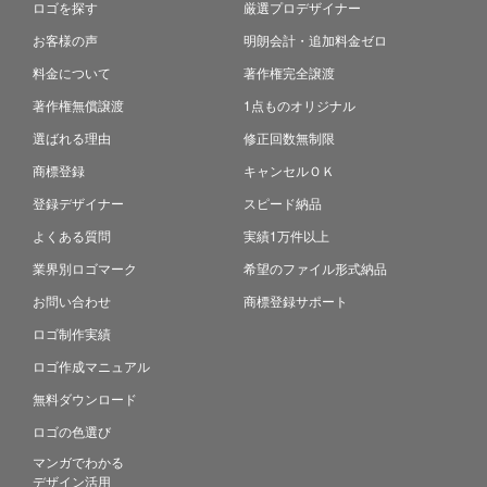
ロゴを探す
厳選プロデザイナー
お客様の声
明朗会計・追加料金ゼロ
料金について
著作権完全譲渡
著作権無償譲渡
1点ものオリジナル
選ばれる理由
修正回数無制限
商標登録
キャンセルＯＫ
登録デザイナー
スピード納品
よくある質問
実績1万件以上
業界別ロゴマーク
希望のファイル形式納品
お問い合わせ
商標登録サポート
ロゴ制作実績
ロゴ作成マニュアル
無料ダウンロード
ロゴの色選び
マンガでわかる
デザイン活用