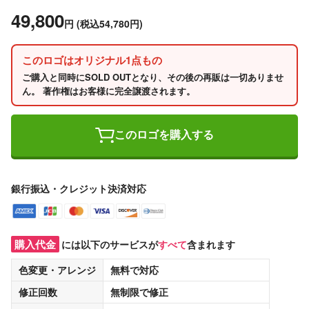
49,800
円
(税込54,780円)
このロゴはオリジナル1点もの
ご購入と同時にSOLD OUTとなり、その後の再販は一切ありませ
ん。 著作権はお客様に完全譲渡されます。
このロゴを購入する
銀行振込・クレジット決済対応
購入代金
には以下のサービスが
すべて
含まれます
色変更・アレンジ
無料
で対応
修正回数
無制限
で修正