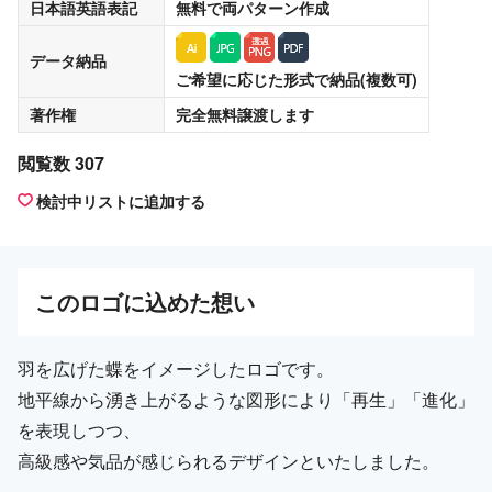
日本語英語表記
無料
で両パターン作成
データ納品
ご希望に応じた形式で納品(複数可)
著作権
完全無料譲渡
します
閲覧数 307
検討中リストに追加する
この
ロゴ
に込めた想い
羽を広げた蝶をイメージしたロゴです。
地平線から湧き上がるような図形により「再生」「進化」
を表現しつつ、
高級感や気品が感じられるデザインといたしました。