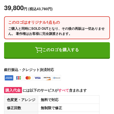
39,800
円
(税込43,780円)
このロゴはオリジナル1点もの
ご購入と同時にSOLD OUTとなり、その後の再販は一切ありませ
ん。 著作権はお客様に完全譲渡されます。
このロゴを購入する
銀行振込・クレジット決済対応
購入代金
には以下のサービスが
すべて
含まれます
色変更・アレンジ
無料
で対応
修正回数
無制限
で修正