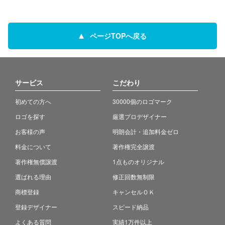
ページTOPへ戻る
サービス
こだわり
初めての方へ
30000個のロゴマーク
ロゴを探す
厳選プロデザイナー
お客様の声
明朗会計・追加料金ゼロ
料金について
著作権完全譲渡
著作権無償譲渡
1点ものオリジナル
選ばれる理由
修正回数無制限
商標登録
キャンセルＯＫ
登録デザイナー
スピード納品
よくある質問
実績1万件以上