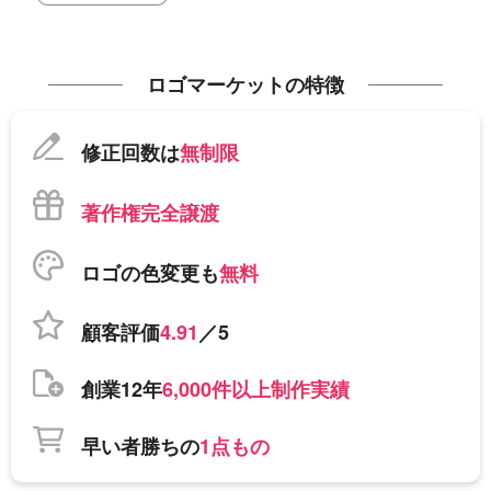
ロゴマーケットの特徴
修正回数は
無制限
著作権完全譲渡
ロゴの色変更も
無料
顧客評価
4.91
／5
創業12年
6,000件以上制作実績
早い者勝ちの
1点もの