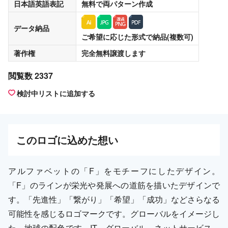
日本語英語表記
無料
で両パターン作成
データ納品
ご希望に応じた形式で納品(複数可)
著作権
完全無料譲渡
します
閲覧数 2337
検討中リストに追加する
この
ロゴ
に込めた想い
アルファベットの「F」をモチーフにしたデザイン。
「F」のラインが栄光や発展への道筋を描いたデザインで
す。「先進性」「繋がり」「希望」「成功」などさらなる
可能性を感じるロゴマークです。グローバルをイメージし
た、地球の配色です。IT、グローバル、ネットサービス、