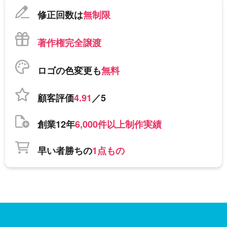
修正回数は
無制限
著作権完全譲渡
ロゴの色変更も
無料
顧客評価
4.91
／5
創業12年
6,000件以上制作実績
早い者勝ちの
1点もの