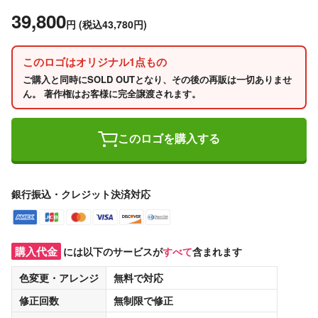
39,800
円
(税込43,780円)
このロゴはオリジナル1点もの
ご購入と同時にSOLD OUTとなり、その後の再販は一切ありませ
ん。 著作権はお客様に完全譲渡されます。
このロゴを購入する
銀行振込・クレジット決済対応
購入代金
には以下のサービスが
すべて
含まれます
色変更・アレンジ
無料
で対応
修正回数
無制限
で修正