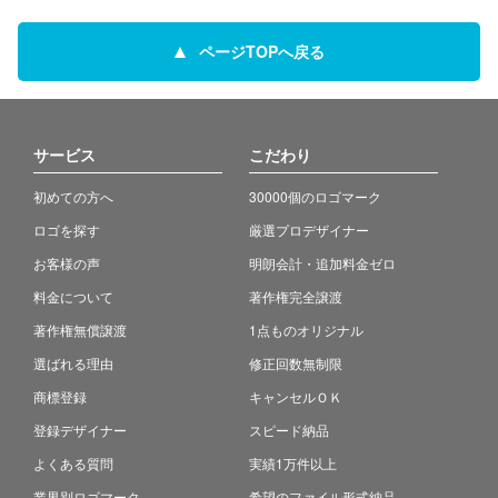
ページTOPへ戻る
サービス
こだわり
初めての方へ
30000個のロゴマーク
ロゴを探す
厳選プロデザイナー
お客様の声
明朗会計・追加料金ゼロ
料金について
著作権完全譲渡
著作権無償譲渡
1点ものオリジナル
選ばれる理由
修正回数無制限
商標登録
キャンセルＯＫ
登録デザイナー
スピード納品
よくある質問
実績1万件以上
業界別ロゴマーク
希望のファイル形式納品