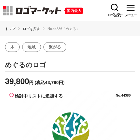
ロゴを探す
メニュー
トップ
ロゴを探す
No.44386「めぐる」
木
地域
繋がる
のロゴ
めぐる
39,800
円
(税込43,780円)
検討中リストに追加する
No.44386