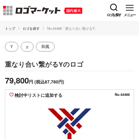
ロゴを探す
メニュー
トップ
ロゴを探す
No.44488「重なり合い繋がるY」
Y
y
和風
のロゴ
重なり合い繋がるY
79,800
円
(税込87,780円)
検討中リストに追加する
No.44488