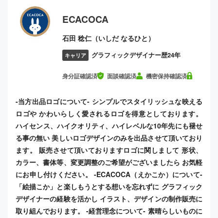
ECACOCA
石田 稔仁（いしだ なるひと）
グラフィックデザイナー歴24年
キャリア
身分証確認済
面談確認済
機密保持確認済
-当方出品ロゴについて- シンプルでスタイリッシュな映える
ロゴや かわいらしく愛されるロゴを得意としております。
ハイセンス、ハイクオリティ、ハイレベルな10年先にも褪せ
る事の無い 美しいロゴデザインのみを出品させて頂いており
ます。 販売させて頂いておりますロゴに関しまして 形状、
カラー、書体等、変更調整のご希望がございましたら お気軽
にお申し付けください。 -ECACOCA（えかこか）について-
「絵描こか」と楽しもうとする想いを忘れずに グラフィック
デザイナーの経験を活かし イラスト、デザインの制作販売に
取り組んでおります。 -経営理念について- 素晴らしいものに