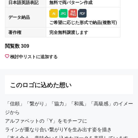
日本語英語表記
無料
で両パターン作成
データ納品
ご希望に応じた形式で納品(複数可)
著作権
完全無料譲渡
します
閲覧数 309
検討中リストに追加する
この
ロゴ
に込めた想い
「信頼」「繋がり」「協力」「和風」「高級感」のイメー
ジから
アルファベットの「Y」をモチーフに
ラインが重なり合い繋がりYを生み出す姿を描き
「支え合う」意味合いを込めたマークを表現しています。