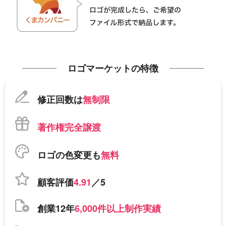
ロゴマーケットの特徴
修正回数は
無制限
著作権完全譲渡
ロゴの色変更も
無料
顧客評価
4.91
／5
創業12年
6,000件以上制作実績