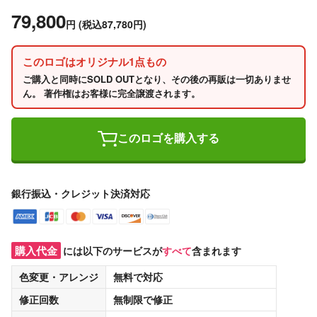
79,800
円
(税込87,780円)
このロゴはオリジナル1点もの
ご購入と同時にSOLD OUTとなり、その後の再販は一切ありませ
ん。 著作権はお客様に完全譲渡されます。
このロゴを購入する
銀行振込・クレジット決済対応
購入代金
には以下のサービスが
すべて
含まれます
色変更・アレンジ
無料
で対応
修正回数
無制限
で修正