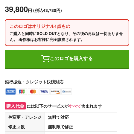
39,800
円
(税込43,780円)
このロゴはオリジナル1点もの
ご購入と同時にSOLD OUTとなり、その後の再販は一切ありませ
ん。 著作権はお客様に完全譲渡されます。
このロゴを購入する
銀行振込・クレジット決済対応
購入代金
には以下のサービスが
すべて
含まれます
色変更・アレンジ
無料
で対応
修正回数
無制限
で修正