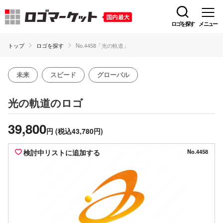
ロゴを探す
メニュー
トップ
ロゴを探す
No.4458「光の軌道」
未来
スピード
グローバル
のロゴ
光の軌道
39,800
円
(税込43,780円)
検討中リストに追加する
No.4458