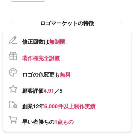
ロゴマーケットの特徴
修正回数は
無制限
著作権完全譲渡
ロゴの色変更も
無料
顧客評価
4.91
／5
創業12年
6,000件以上制作実績
早い者勝ちの
1点もの