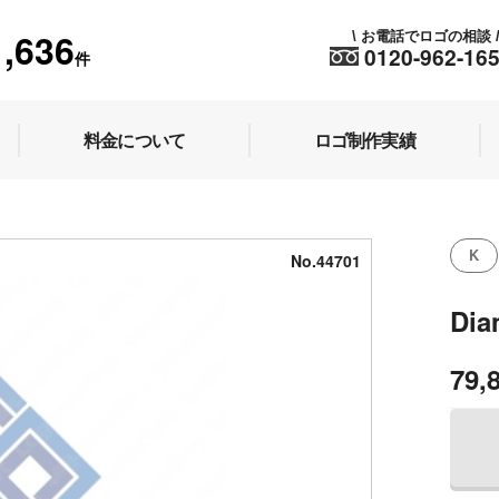
1,636
お電話でロゴの相談
\
0120-962-16
件
料金について
ロゴ制作実績
K
No.44701
Di
79,