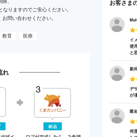
制限、
お客さま
納品となりますのでご安心ください。
、お問い合わせください。
Ms
教育
医療
イ
使
と
新
流れ
デ
が
匿
何