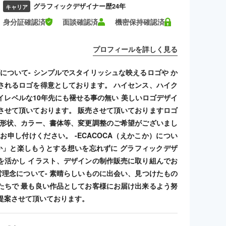
グラフィックデザイナー歴24年
キャリア
身分証確認済
面談確認済
機密保持確認済
プロフィールを詳しく見る
ゴについて- シンプルでスタイリッシュな映えるロゴや か
されるロゴを得意としております。 ハイセンス、ハイク
イレベルな10年先にも褪せる事の無い 美しいロゴデザイ
させて頂いております。 販売させて頂いておりますロゴ
 形状、カラー、書体等、変更調整のご希望がございまし
お申し付けください。 -ECACOCA（えかこか）につい
こか」と楽しもうとする想いを忘れずに グラフィックデザ
を活かし イラスト、デザインの制作販売に取り組んでお
経営理念について- 素晴らしいものに出会い、見つけたもの
たちで 最も良い作品としてお客様にお届け出来るよう努
提案させて頂いております。