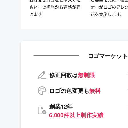
ロゴマーケット
修正回数は
無制限
ロゴの色変更も
無料
創業12年
6,000件以上制作実績