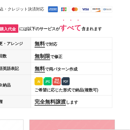
込・クレジット決済対応
すべて
購入代金
には以下のサービスが
含まれます
無料
更・アレンジ
で対応
無制限
回数
で修正
無料
語英語表記
で両パターン作成
タ納品
ご希望に応じた形式で納品(複数可)
完全無料譲渡
権
します