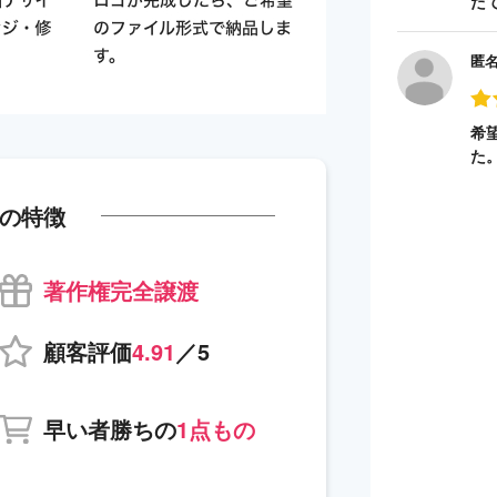
た
匿
希
た
の特徴
著作権完全譲渡
顧客評価
4.91
／5
早い者勝ちの
1点もの