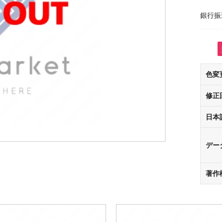
銀行振
色変
修正
日本
デー
著作