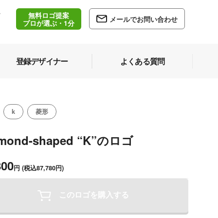
無料ロゴ提案
/
メールでお問い合わせ
5
プロが選ぶ・1分
登録デザイナー
よくある質問
k
菱形
amond-shaped “K”のロゴ
800
円
(税込87,780円)
このロゴを購入する