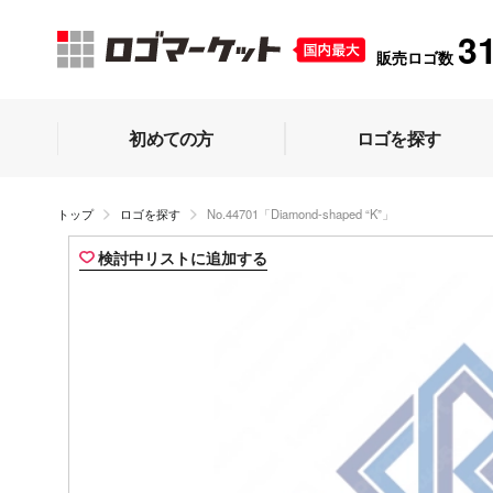
3
販売ロゴ数
初めての方
ロゴを探す
トップ
ロゴを探す
No.44701「Diamond-shaped “K”」
検討中リストに追加する