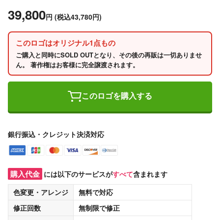
39,800
円
(税込43,780円)
このロゴはオリジナル1点もの
ご購入と同時にSOLD OUTとなり、その後の再販は一切ありませ
ん。 著作権はお客様に完全譲渡されます。
このロゴを購入する
銀行振込・クレジット決済対応
購入代金
には以下のサービスが
すべて
含まれます
色変更・アレンジ
無料
で対応
修正回数
無制限
で修正