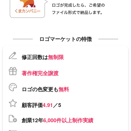
ロゴマーケットの特徴
修正回数は
無制限
著作権完全譲渡
ロゴの色変更も
無料
顧客評価
4.91
／5
創業12年
6,000件以上制作実績