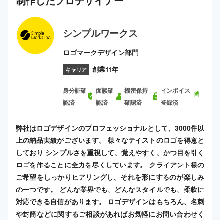
制作した
プロ
デザイナー
シンプルワークス
ロゴマークデザイン部門
創業11年
キャリア
身分証確
面談確
機密保持
インボイス
認済
認済
確認済
登録済
弊社はロゴデザインのプロフェッショナルとして、3000件以
上の納品実績がございます。 様々なテイストのロゴを得意と
しており シンプルさを重視して、覚えやすく、かつ目を引く
ロゴを作ることに全力を尽くしています。 クライアント様の
ご希望をしっかりヒアリングし、それを形にするのが楽しみ
の一つです。 どんな業界でも、どんなスタイルでも、柔軟に
対応できる自信があります。 ロゴデザインはもちろん、名刺
や封筒などに関するご相談があればお気軽にお問い合わせく