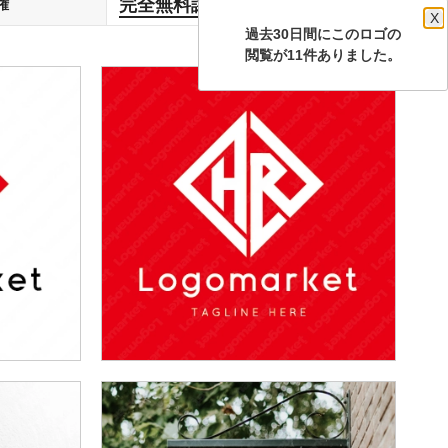
完全無料譲渡
権
します
X
過去30日間にこのロゴの
閲覧が11件ありました。