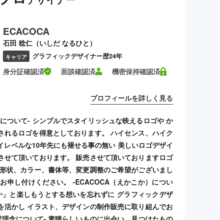
ECACOCA
石田 稔仁（いしだ なるひと）
グラフィックデザイナー歴24年
キャリア
身分証確認済
面談確認済
機密保持確認済
プロフィールを詳しく見る
ゴについて- シンプルでスタイリッシュな映えるロゴや か
されるロゴを得意としております。 ハイセンス、ハイク
イレベルな10年先にも褪せる事の無い 美しいロゴデザイ
させて頂いております。 販売させて頂いておりますロゴ
 形状、カラー、書体等、変更調整のご希望がございまし
お申し付けください。 -ECACOCA（えかこか）につい
こか」と楽しもうとする想いを忘れずに グラフィックデザ
を活かし イラスト、デザインの制作販売に取り組んでお
経営理念について- 素晴らしいものに出会い、見つけたもの