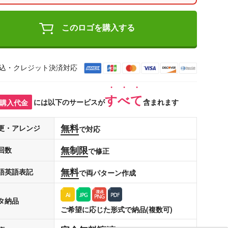
このロゴを購入する
込・クレジット決済対応
すべて
購入代金
には以下のサービスが
含まれます
無料
更・アレンジ
で対応
無制限
回数
で修正
無料
語英語表記
で両パターン作成
タ納品
ご希望に応じた形式で納品(複数可)