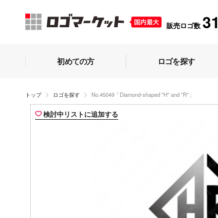
3
販売ロゴ数
初めての方
ロゴを探す
トップ
ロゴを探す
No.45049「Diamond-shaped "H" and "R"」
検討中リストに追加する