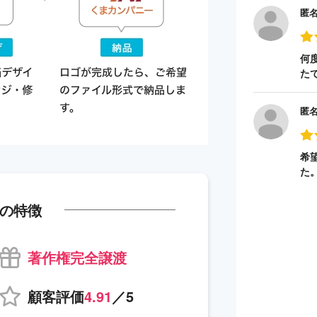
匿
何
た
匿
希
た
の特徴
著作権完全譲渡
顧客評価
4.91
／5