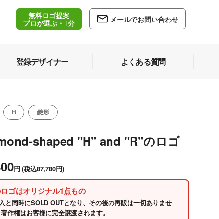
無料ロゴ提案
/
メールでお問い合わせ
5
プロが選ぶ・1分
登録デザイナー
よくある質問
R
菱形
mond-shaped "H" and "R"のロゴ
800
円
(税込87,780円)
のロゴはオリジナル1点もの
入と同時にSOLD OUTとなり、その後の再販は一切ありませ
 著作権はお客様に完全譲渡されます。