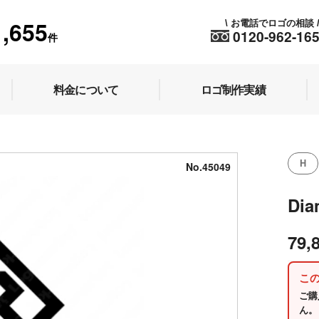
1,655
お電話でロゴの相談
\
0120-962-16
件
料金について
ロゴ制作実績
H
No.45049
Dia
79,
こ
ご購
ん。