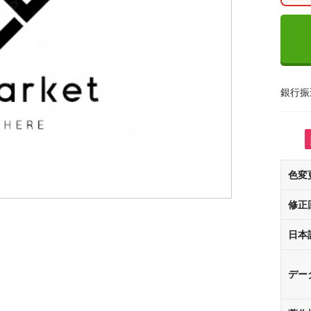
銀行振
色変
修正
日本
デー