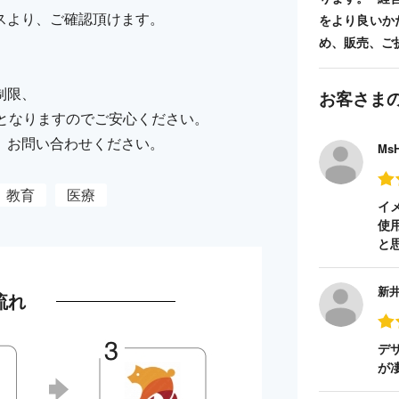
スより、ご確認頂けます。
をより良いか
め、販売、ご
制限、
お客さま
納品となりますのでご安心ください。
、お問い合わせください。
Ms
教育
医療
イ
使
と
新
流れ
デ
が