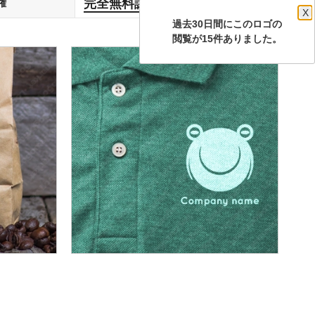
完全無料譲渡
権
します
X
過去30日間にこのロゴの
閲覧が15件ありました。