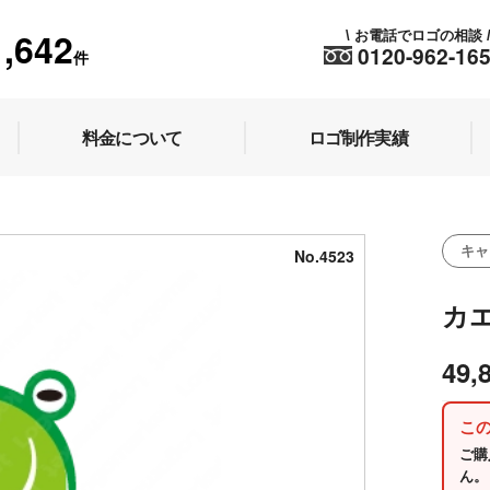
1,642
お電話でロゴの相談
\
0120-962-16
件
料金について
ロゴ制作実績
キャ
No.4523
カ
49,
こ
ご購
ん。