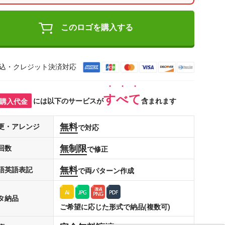
このロゴを購入する
込・クレジット決済対応
すべて
購入代金
には以下のサービスが
含まれます
無料
更・アレンジ
で対応
無制限
回数
で修正
無料
語英語表記
で両パターン作成
タ納品
ご希望に応じた形式で納品(複数可)