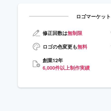
ロゴマーケット
修正回数は
無制限
ロゴの色変更も
無料
創業12年
6,000件以上制作実績