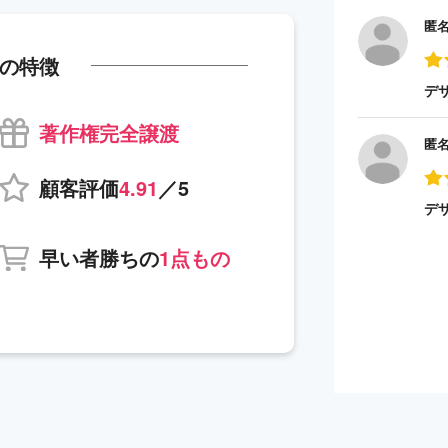
匿
の特徴
デ
著作権完全譲渡
匿
顧客評価
4.91
／5
デ
早い者勝ちの
1点もの