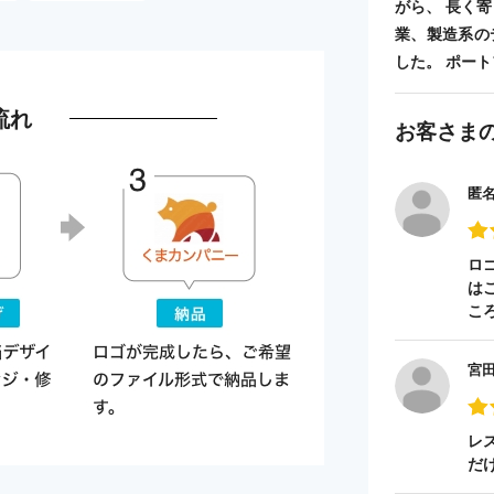
がら、 長く
業、製造系の
した。 ポートフォ
流れ
お客さま
匿
ロ
は
こ
宮
レ
だ