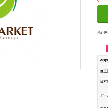
銀行振
色変
修正
日本
デー