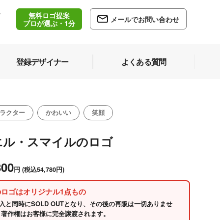
無料ロゴ提案
/
メールでお問い合わせ
5
プロが選ぶ・1分
登録デザイナー
よくある質問
ラクター
かわいい
笑顔
エル・スマイルのロゴ
800
円
(税込54,780円)
のロゴはオリジナル1点もの
入と同時にSOLD OUTとなり、その後の再販は一切ありませ
 著作権はお客様に完全譲渡されます。