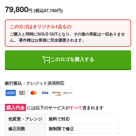
79,800
円
(税込87,780円)
このロゴはオリジナル1点もの
ご購入と同時にSOLD OUTとなり、その後の再販は一切ありませ
ん。 著作権はお客様に完全譲渡されます。
このロゴを購入する
銀行振込・クレジット決済対応
購入代金
には以下のサービスが
すべて
含まれます
色変更・アレンジ
無料
で対応
修正回数
無制限
で修正