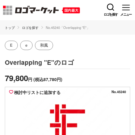
ロゴを探す
メニュー
トップ
ロゴを探す
No.45240「Overlapping "E"」
E
e
和風
のロゴ
Overlapping "E"
79,800
円
(税込87,780円)
検討中リストに追加する
No.45240