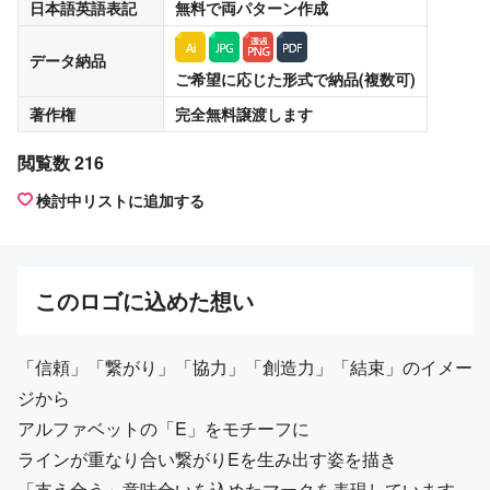
日本語英語表記
無料
で両パターン作成
データ納品
ご希望に応じた形式で納品(複数可)
著作権
完全無料譲渡
します
閲覧数 216
検討中リストに追加する
この
ロゴ
に込めた想い
「信頼」「繋がり」「協力」「創造力」「結束」のイメー
ジから
アルファベットの「E」をモチーフに
ラインが重なり合い繋がりEを生み出す姿を描き
「支え合う」意味合いを込めたマークを表現しています。