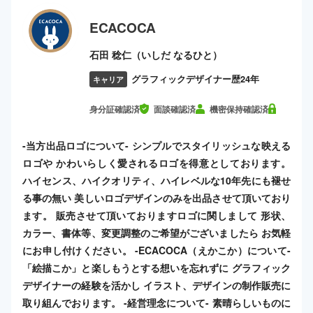
ECACOCA
石田 稔仁（いしだ なるひと）
グラフィックデザイナー歴24年
キャリア
身分証確認済
面談確認済
機密保持確認済
-当方出品ロゴについて- シンプルでスタイリッシュな映える
ロゴや かわいらしく愛されるロゴを得意としております。
ハイセンス、ハイクオリティ、ハイレベルな10年先にも褪せ
る事の無い 美しいロゴデザインのみを出品させて頂いており
ます。 販売させて頂いておりますロゴに関しまして 形状、
カラー、書体等、変更調整のご希望がございましたら お気軽
にお申し付けください。 -ECACOCA（えかこか）について-
「絵描こか」と楽しもうとする想いを忘れずに グラフィック
デザイナーの経験を活かし イラスト、デザインの制作販売に
取り組んでおります。 -経営理念について- 素晴らしいものに