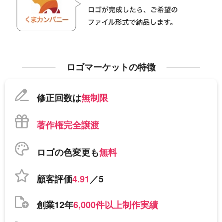
ロゴマーケットの特徴
修正回数は
無制限
著作権完全譲渡
ロゴの色変更も
無料
顧客評価
4.91
／5
創業12年
6,000件以上制作実績