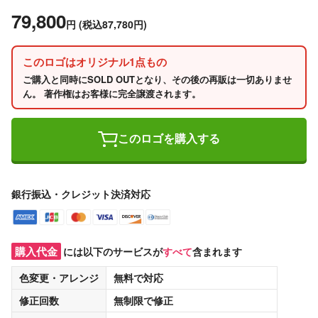
79,800
円
(税込87,780円)
このロゴはオリジナル1点もの
ご購入と同時にSOLD OUTとなり、その後の再販は一切ありませ
ん。 著作権はお客様に完全譲渡されます。
このロゴを購入する
銀行振込・クレジット決済対応
購入代金
には以下のサービスが
すべて
含まれます
色変更・アレンジ
無料
で対応
修正回数
無制限
で修正