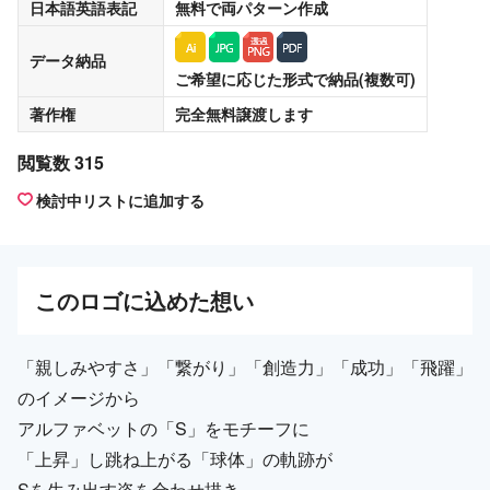
日本語英語表記
無料
で両パターン作成
データ納品
ご希望に応じた形式で納品(複数可)
著作権
完全無料譲渡
します
閲覧数 315
検討中リストに追加する
この
ロゴ
に込めた想い
「親しみやすさ」「繋がり」「創造力」「成功」「飛躍」
のイメージから
アルファベットの「S」をモチーフに
「上昇」し跳ね上がる「球体」の軌跡が
Sを生み出す姿を合わせ描き