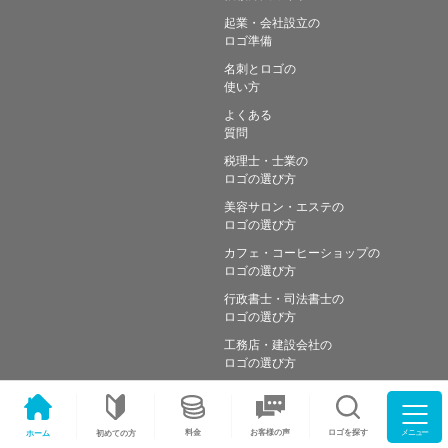
起業・会社設立の
ロゴ準備
名刺とロゴの
使い方
よくある
質問
税理士・士業の
ロゴの選び方
美容サロン・エステの
ロゴの選び方
カフェ・コーヒーショップの
ロゴの選び方
行政書士・司法書士の
ロゴの選び方
工務店・建設会社の
ロゴの選び方
メニュー
料金
ロゴを探す
お客様の声
ホーム
初めての方
Copyright © Simple works Inc. All Rights Reserved.