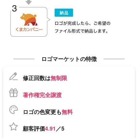
ロゴマーケットの特徴
修正回数は
無制限
著作権完全譲渡
ロゴの色変更も
無料
顧客評価
4.91
／5