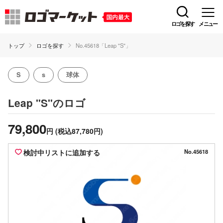
ロゴを探す
メニュー
トップ
ロゴを探す
No.45618「Leap "S"」
S
s
球体
のロゴ
Leap "S"
79,800
円
(税込87,780円)
検討中リストに追加する
No.45618