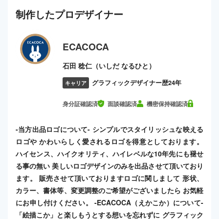
制作した
プロ
デザイナー
ECACOCA
石田 稔仁（いしだ なるひと）
グラフィックデザイナー歴24年
キャリア
身分証確認済
面談確認済
機密保持確認済
-当方出品ロゴについて- シンプルでスタイリッシュな映える
ロゴや かわいらしく愛されるロゴを得意としております。
ハイセンス、ハイクオリティ、ハイレベルな10年先にも褪せ
る事の無い 美しいロゴデザインのみを出品させて頂いており
ます。 販売させて頂いておりますロゴに関しまして 形状、
カラー、書体等、変更調整のご希望がございましたら お気軽
にお申し付けください。 -ECACOCA（えかこか）について-
「絵描こか」と楽しもうとする想いを忘れずに グラフィック