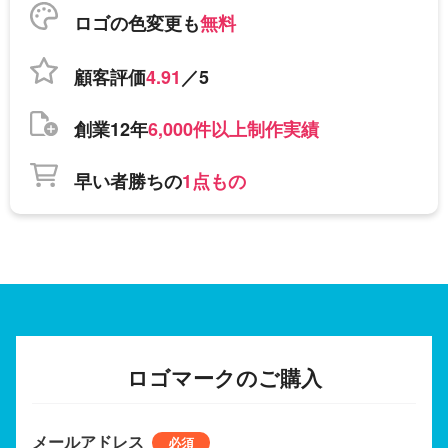
ロゴの色変更も
無料
顧客評価
4.91
／5
創業12年
6,000件以上制作実績
早い者勝ちの
1点もの
ロゴマークのご購入
メールアドレス