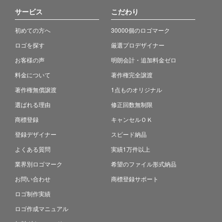
サービス
こだわり
初めての方へ
30000個のロゴマーク
ロゴを探す
厳選プロデザイナー
お客様の声
明朗会計・追加料金ゼロ
料金について
著作権完全譲渡
著作権無償譲渡
1点ものオリジナル
選ばれる理由
修正回数無制限
商標登録
キャンセルＯＫ
登録デザイナー
スピード納品
よくある質問
実績1万件以上
業界別ロゴマーク
希望のファイル形式納品
お問い合わせ
商標登録サポート
ロゴ制作実績
ロゴ作成マニュアル