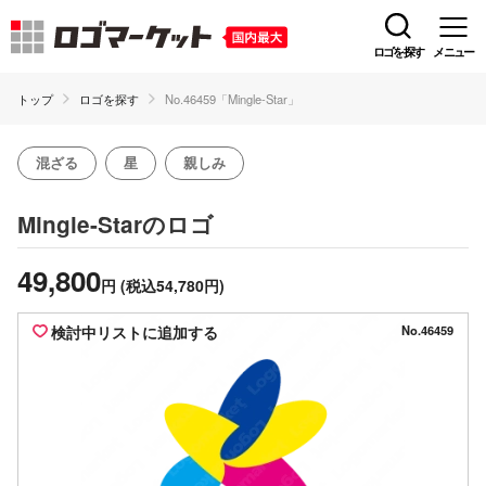
ロゴを探す
メニュー
トップ
ロゴを探す
No.46459「Mingle-Star」
混ざる
星
親しみ
のロゴ
Mingle-Star
49,800
円
(税込54,780円)
検討中リストに追加する
No.46459