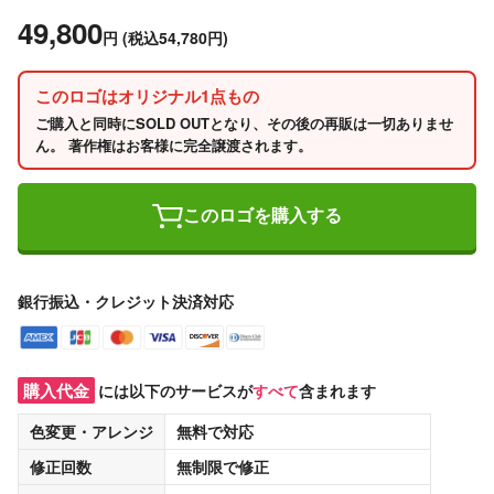
49,800
円
(税込54,780円)
このロゴはオリジナル1点もの
ご購入と同時にSOLD OUTとなり、その後の再販は一切ありませ
ん。 著作権はお客様に完全譲渡されます。
このロゴを購入する
銀行振込・クレジット決済対応
購入代金
には以下のサービスが
すべて
含まれます
色変更・アレンジ
無料
で対応
修正回数
無制限
で修正