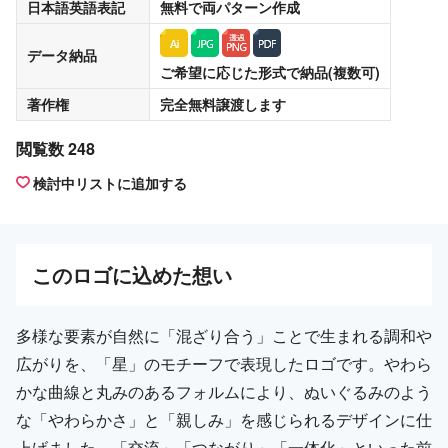
日本語英語表記
無料
で両パターン作成
データ納品
ご希望に応じた形式で納品(複数可)
著作権
完全無料譲渡
します
閲覧数 248
検討中リストに追加する
この
ロゴ
に込めた想い
多様な要素が自然に「混ざり合う」ことで生まれる調和や
広がりを、「星」のモチーフで表現したロゴです。やわら
かな曲線と丸みのあるフォルムにより、ぬいぐるみのよう
な「やわらかさ」と「親しみ」を感じられるデザインに仕
上げました。「交流」「つながり」「一体化」といった前