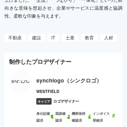
向きな意味を想起させ、企業やサービスに温度感と協調
性、柔軟な印象を与えます。
不動産
建設
IT
士業
教育
人材
制作した
プロ
デザイナー
synchlogo（シンクロゴ）
WESTFIELD
ロゴデザイナー
キャリア
身分証確
面談確
機密保持
インボイス
認済
認済
確認済
登録済