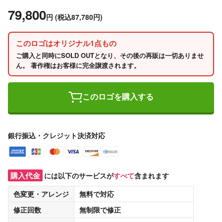
79,800
円
(税込87,780円)
このロゴはオリジナル1点もの
ご購入と同時にSOLD OUTとなり、その後の再販は一切ありませ
ん。 著作権はお客様に完全譲渡されます。
このロゴを購入する
銀行振込・クレジット決済対応
購入代金
には以下のサービスが
すべて
含まれます
色変更・アレンジ
無料
で対応
修正回数
無制限
で修正