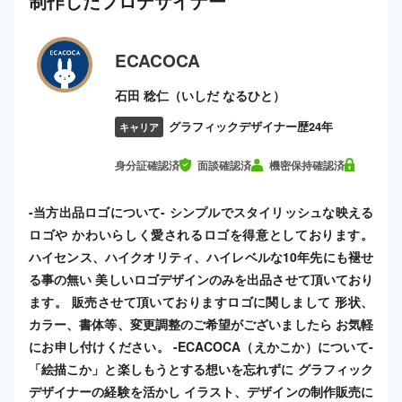
制作した
プロ
デザイナー
ECACOCA
石田 稔仁（いしだ なるひと）
グラフィックデザイナー歴24年
キャリア
身分証確認済
面談確認済
機密保持確認済
-当方出品ロゴについて- シンプルでスタイリッシュな映える
ロゴや かわいらしく愛されるロゴを得意としております。
ハイセンス、ハイクオリティ、ハイレベルな10年先にも褪せ
る事の無い 美しいロゴデザインのみを出品させて頂いており
ます。 販売させて頂いておりますロゴに関しまして 形状、
カラー、書体等、変更調整のご希望がございましたら お気軽
にお申し付けください。 -ECACOCA（えかこか）について-
「絵描こか」と楽しもうとする想いを忘れずに グラフィック
デザイナーの経験を活かし イラスト、デザインの制作販売に