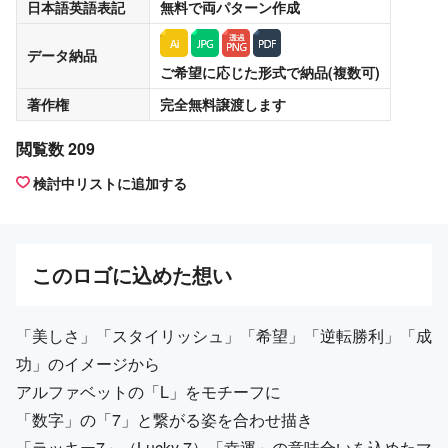
日本語英語表記
無料
で両パターン作成
データ納品
ご希望に応じた形式で納品(複数可)
著作権
完全無料譲渡
します
閲覧数 209
検討中リストに追加する
この
ロゴ
に込めた想い
「美しさ」「スタイリッシュ」「希望」「逆転勝利」「成
功」のイメージから
アルファベットの「L」をモチーフに
「数字」の「7」と繋がる姿を合わせ描き
「ラッキー7」（Lucky 7）「幸運」の意味合いを込めたマ