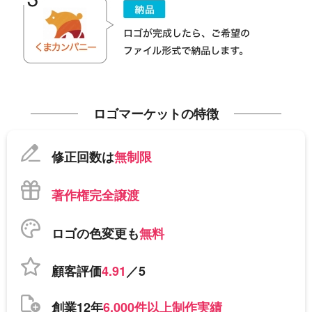
ロゴマーケットの特徴
修正回数は
無制限
著作権完全譲渡
ロゴの色変更も
無料
顧客評価
4.91
／5
創業12年
6,000件以上制作実績