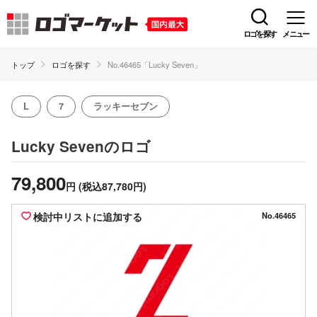
ロゴを探す
メニュー
トップ
ロゴを探す
No.46465「Lucky Seven」
L
7
ラッキーセブン
のロゴ
Lucky Seven
79,800
円
(税込87,780円)
検討中リストに追加する
No.46465