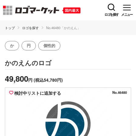
ロゴを探す
メニュー
トップ
ロゴを探す
No.46480「かのえん」
か
円
個性的
のロゴ
かのえん
49,800
円
(税込54,780円)
検討中リストに追加する
No.46480