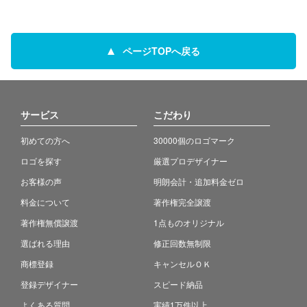
ページTOPへ戻る
サービス
こだわり
初めての方へ
30000個のロゴマーク
ロゴを探す
厳選プロデザイナー
お客様の声
明朗会計・追加料金ゼロ
料金について
著作権完全譲渡
著作権無償譲渡
1点ものオリジナル
選ばれる理由
修正回数無制限
商標登録
キャンセルＯＫ
登録デザイナー
スピード納品
よくある質問
実績1万件以上