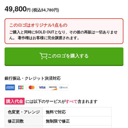
49,800
円
(税込54,780円)
このロゴはオリジナル1点もの
ご購入と同時にSOLD OUTとなり、その後の再販は一切ありませ
ん。 著作権はお客様に完全譲渡されます。
このロゴを購入する
銀行振込・クレジット決済対応
購入代金
には以下のサービスが
すべて
含まれます
色変更・アレンジ
無料
で対応
修正回数
無制限
で修正