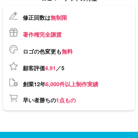
修正回数は
無制限
著作権完全譲渡
ロゴの色変更も
無料
顧客評価
4.91
／5
創業12年
6,000件以上制作実績
早い者勝ちの
1点もの